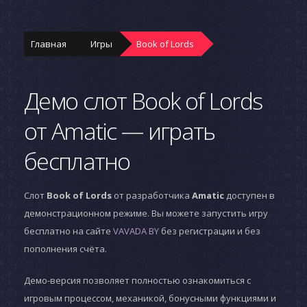
Главная
Игры
Book of Lords
Демо слот Book of Lords
от Amatic — играть
бесплатно
Слот
Book of Lords
от разработчика
Amatic
доступен в
демонстрационном режиме. Вы можете запустить игру
бесплатно на сайте
VAVADA BY
без регистрации и без
пополнения счёта.
Демо-версия позволяет полностью ознакомиться с
игровым процессом, механикой, бонусными функциями и