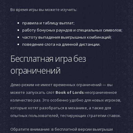
Во время игры вы можете изучить:
правила и таблицу выплат;
работу бонусных раундов и специальных символов;
частоту выпадения выигрышных комбинаций;
поведение слота на длинной дистанции.
Бесплатная игра без
ограничений
Демо-режим не имеет временных ограничений — вы
можете запускать слот
Book of Lords
неограниченное
количество раз. Это особенно удобно для новых игроков,
которые хотят разобраться в механике, а также для
опытных пользователей, тестирующих стратегии ставок.
Обратите внимание: в бесплатной версии выигрыши