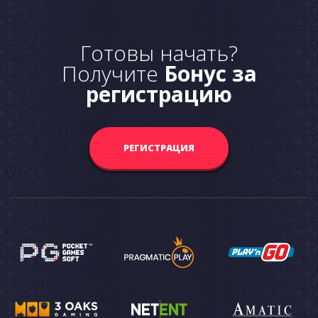
Готовы начать?
Получите
Бонус за
регистрацию
РЕГИСТРАЦИЯ