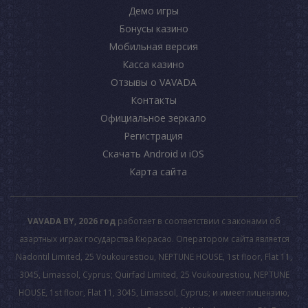
Демо игры
Бонусы казино
Мобильная версия
Касса казино
Отзывы о VAVADA
Контакты
Официальное зеркало
Регистрация
Скачать Android и iOS
Карта сайта
VAVADA BY, 2026 год
работает в соответствии с законами об
азартных играх государства Кюрасао. Оператором сайта является
Nadontil Limited, 25 Voukourestiou, NEPTUNE HOUSE, 1st floor, Flat 11,
3045, Limassol, Cyprus; Quirfad Limited, 25 Voukourestiou, NEPTUNE
HOUSE, 1st floor, Flat 11, 3045, Limassol, Cyprus; и имеет лицензию,