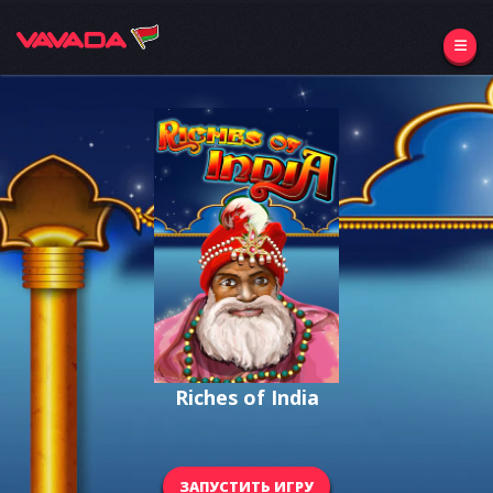
Riches of India
ЗАПУСТИТЬ ИГРУ