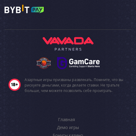
Азартные игры призваны развлекать. Помните, что вы
рискуете деньгами, когда делаете ставки. Не тратьте
больше, чем можете позволить себе проиграть.
Главная
Демо игры
Бонусы казино