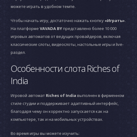
можете играть в удобном темпе.
Чтобы начать игру, достаточно нажать кнопку
«Играть»
.
На платформе
VAVADA BY
представлено более 10 000
игровых автоматов от ведущих провайдеров, включая
классические слоты, видеослоты, настольные игры и live-
раздел.
Особенности слота Riches of
India
Игровой автомат
Riches of India
выполнен в фирменном
стиле студии
и поддерживает адаптивный интерфейс,
благодаря чему он корректно запускается как на
компьютере, так и на мобильных устройствах.
Во время игры вы можете изучить: