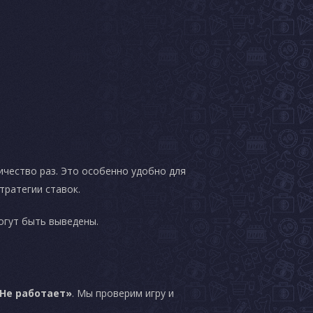
чество раз. Это особенно удобно для
тратегии ставок.
огут быть выведены.
Не работает»
. Мы проверим игру и