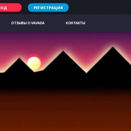
ХОД
РЕГИСТРАЦИЯ
ОТЗЫВЫ О VAVADA
КОНТАКТЫ