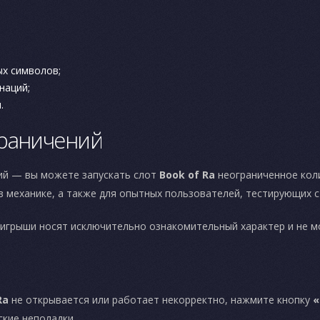
ых символов;
наций;
.
граничений
ий — вы можете запускать слот
Book of Ra
неограниченное коли
в механике, а также для опытных пользователей, тестирующих с
ыигрыши носят исключительно ознакомительный характер и не м
Ra
не открывается или работает некорректно, нажмите кнопку
«
кие неполадки.