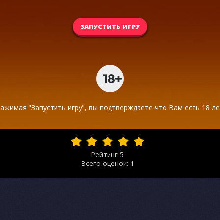
ЗАПУСТИТЬ ИГРУ
ажимая "Запустить игру", вы подтверждаете что Вам есть 18 ле
Рейтинг
5
Всего оценок:
1