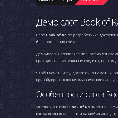
Демо слот Book of 
Слот
Book of Ra
от разработчика
доступен 
без пополнения счёта.
Демо-версия позволяет полностью ознакоми
проходят на виртуальные кредиты, поэтому 
Чтобы начать игру, достаточно нажать кно
провайдеров, включая классические слоты, в
Особенности слота Boo
Игровой автомат
Book of Ra
выполнен в фи
как на компьютере, так и на мобильных устр