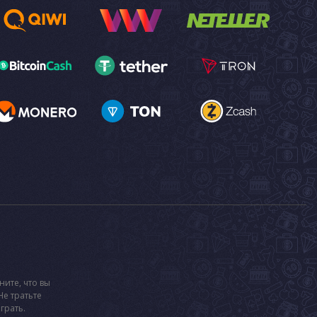
ите, что вы
Не тратьте
грать.