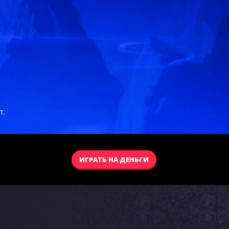
т.
ИГРАТЬ НА ДЕНЬГИ