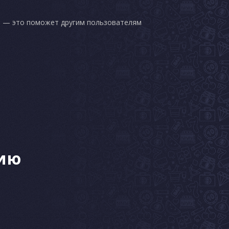
и — это поможет другим пользователям
цию