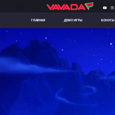
ГЛАВНАЯ
ДЕМО ИГРЫ
БОНУСЫ