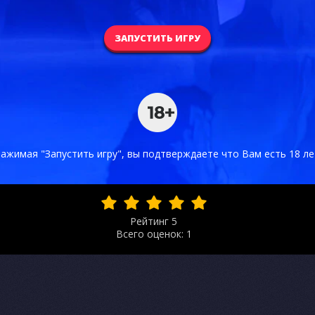
ЗАПУСТИТЬ ИГРУ
ажимая "Запустить игру", вы подтверждаете что Вам есть 18 ле
Рейтинг
5
Всего оценок:
1