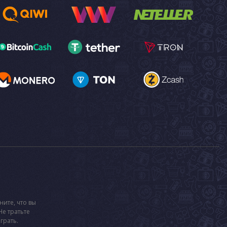
ите, что вы
Не тратьте
грать.