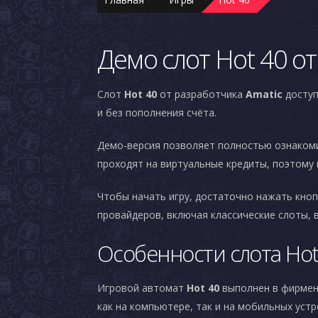
Демо слот Hot 40 о
Слот
Hot 40
от разработчика
Amatic
доступ
и без пополнения счёта.
Демо-версия позволяет полностью ознакоми
проходят на виртуальные кредиты, поэтому 
Чтобы начать игру, достаточно нажать кно
провайдеров, включая классические слоты, в
Особенности слота Hot
Игровой автомат
Hot 40
выполнен в фирмен
как на компьютере, так и на мобильных устр