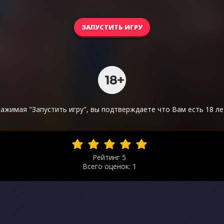
ЗАПУСТИТЬ ИГРУ
ажимая "Запустить игру", вы подтверждаете что Вам есть 18 ле
Рейтинг
5
Всего оценок:
1