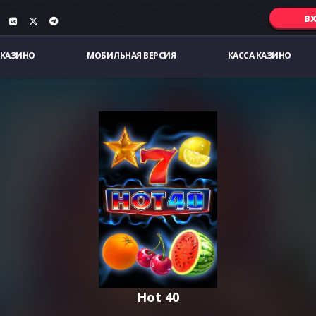
В
 КАЗИНО
МОБИЛЬНАЯ ВЕРСИЯ
КАССА КАЗИНО
Hot 40