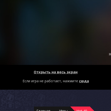
Н
Открыть на весь экран
Если игра не работает, нажмите
сюда
Главная
Игры
Hot 40