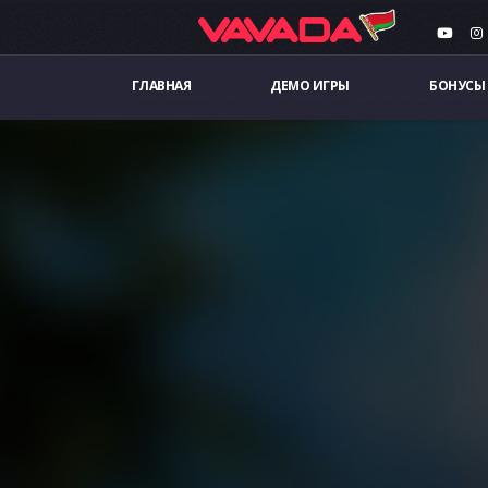
ГЛАВНАЯ
ДЕМО ИГРЫ
БОНУСЫ