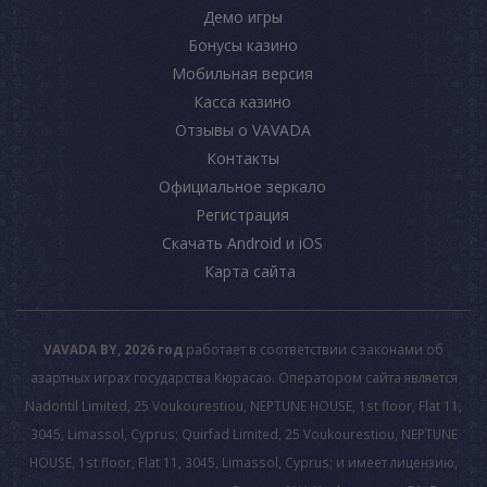
Демо игры
Бонусы казино
Мобильная версия
Касса казино
Отзывы о VAVADA
Контакты
Официальное зеркало
Регистрация
Скачать Android и iOS
Карта сайта
VAVADA BY, 2026 год
работает в соответствии с законами об
азартных играх государства Кюрасао. Оператором сайта является
Nadontil Limited, 25 Voukourestiou, NEPTUNE HOUSE, 1st floor, Flat 11,
3045, Limassol, Cyprus; Quirfad Limited, 25 Voukourestiou, NEPTUNE
HOUSE, 1st floor, Flat 11, 3045, Limassol, Cyprus; и имеет лицензию,