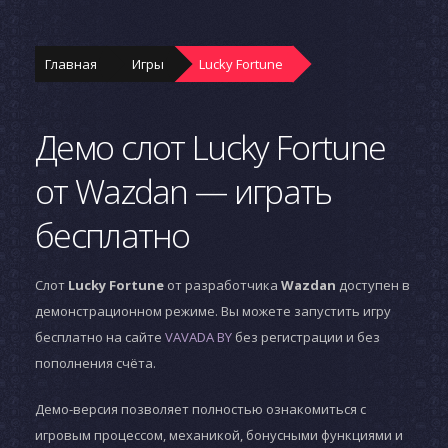
Главная
Игры
Lucky Fortune
Демо слот Lucky Fortune
от Wazdan — играть
бесплатно
Слот
Lucky Fortune
от разработчика
Wazdan
доступен в
демонстрационном режиме. Вы можете запустить игру
бесплатно на сайте
VAVADA BY
без регистрации и без
пополнения счёта.
Демо-версия позволяет полностью ознакомиться с
игровым процессом, механикой, бонусными функциями и