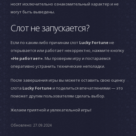
носят исключительно ознакомительный характер и не
могут быть выведены.
Слот не запускается?
Если по каким-либо причинам слот
Lucky Fortune
не
открывается или работает некорректно, нажмите кнопку
«Не работает»
. Мы проверим игру и постараемся
оперативно устранить технические неполадки.
После завершения игры вы можете оставить свою оценку
слота
Lucky Fortune
и поделиться впечатлениями — это
поможет другим пользователям сделать выбор.
Желаем приятной и увлекательной игры!
Обновлено:
27.09.2024