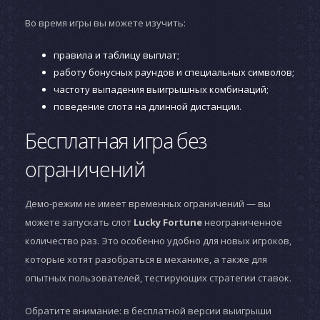
Во время игры вы можете изучить:
правила и таблицу выплат;
работу бонусных раундов и специальных символов;
частоту выпадения выигрышных комбинаций;
поведение слота на длинной дистанции.
Бесплатная игра без
ограничений
Демо-режим не имеет временных ограничений — вы
можете запускать слот
Lucky Fortune
неограниченное
количество раз. Это особенно удобно для новых игроков,
которые хотят разобраться в механике, а также для
опытных пользователей, тестирующих стратегии ставок.
Обратите внимание: в бесплатной версии выигрыши