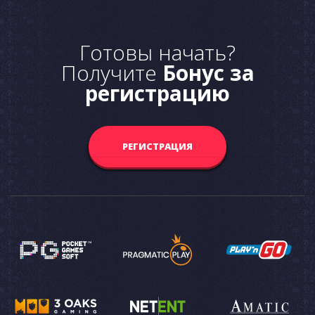
Готовы начать?
Получите
Бонус за
регистрацию
РЕГИСТРАЦИЯ