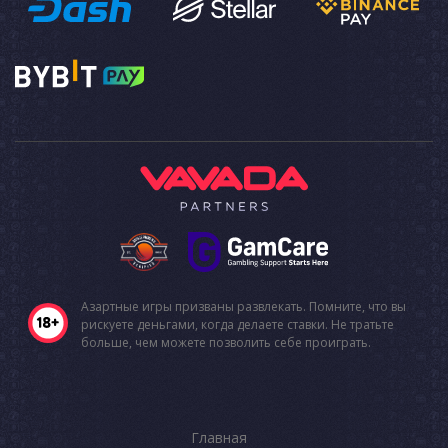
Азартные игры призваны развлекать. Помните, что вы
рискуете деньгами, когда делаете ставки. Не тратьте
больше, чем можете позволить себе проиграть.
Главная