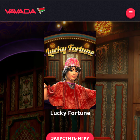
Lucky Fortune
ЗАПУСТИТЬ ИГРУ