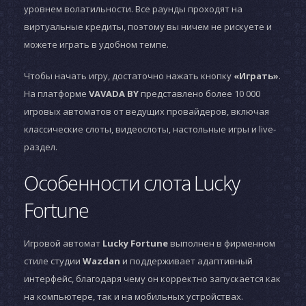
уровнем волатильности. Все раунды проходят на
виртуальные кредиты, поэтому вы ничем не рискуете и
можете играть в удобном темпе.
Чтобы начать игру, достаточно нажать кнопку
«Играть»
.
На платформе
VAVADA BY
представлено более 10 000
игровых автоматов от ведущих провайдеров, включая
классические слоты, видеослоты, настольные игры и live-
раздел.
Особенности слота Lucky
Fortune
Игровой автомат
Lucky Fortune
выполнен в фирменном
стиле студии
Wazdan
и поддерживает адаптивный
интерфейс, благодаря чему он корректно запускается как
на компьютере, так и на мобильных устройствах.