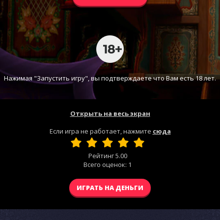
Нажимая "Запустить игру", вы подтверждаете что Вам есть 18 лет.
Открыть на весь экран
Если игра не работает, нажмите
сюда
Рейтинг
5.00
Всего оценок:
1
ИГРАТЬ НА ДЕНЬГИ