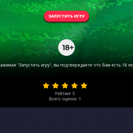
ЗАПУСТИТЬ ИГРУ
ажимая "Запустить игру", вы подтверждаете что Вам есть 18 ле
Рейтинг
5
Всего оценок:
1