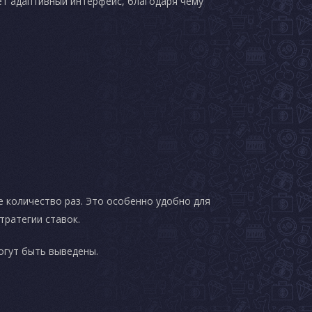
т адаптивный интерфейс, благодаря чему
 количество раз. Это особенно удобно для
тратегии ставок.
огут быть выведены.