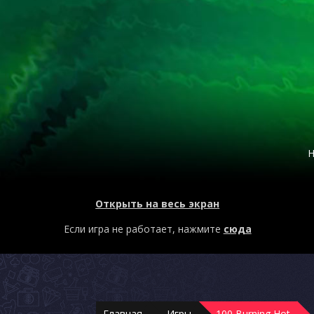
Н
Открыть на весь экран
Если игра не работает, нажмите
сюда
Главная
Игры
100 Burning Hot