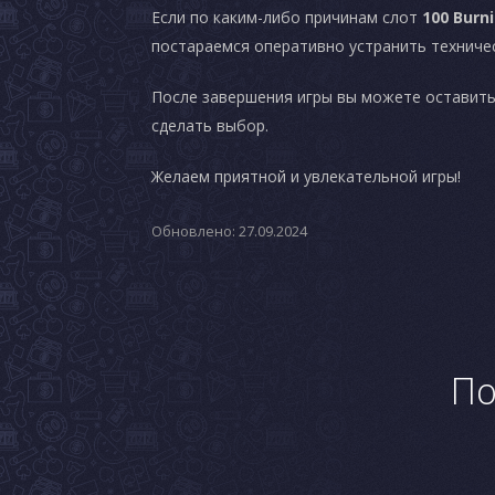
Если по каким-либо причинам слот
100 Burn
постараемся оперативно устранить техничес
После завершения игры вы можете оставить
сделать выбор.
Желаем приятной и увлекательной игры!
Обновлено:
27.09.2024
По