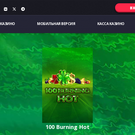
В
 КАЗИНО
МОБИЛЬНАЯ ВЕРСИЯ
КАССА КАЗИНО
100 Burning Hot