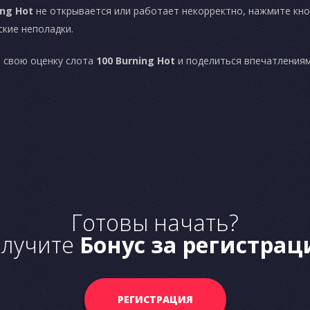
ing Hot
не открывается или работает некорректно, нажмите кн
кие неполадки.
 свою оценку слота
100 Burning Hot
и поделиться впечатления
Готовы начать?
лучите
Бонус за регистра
РЕГИСТРАЦИЯ