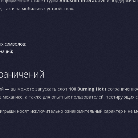
 в фирменном стиле студии
Amusnet Interactive
и поддерживае
, так и на мобильных устройствах.
ых символов;
наций;
.
граничений
ий — вы можете запускать слот
100 Burning Hot
неограниченное
в механике, а также для опытных пользователей, тестирующих с
ыигрыши носят исключительно ознакомительный характер и не м