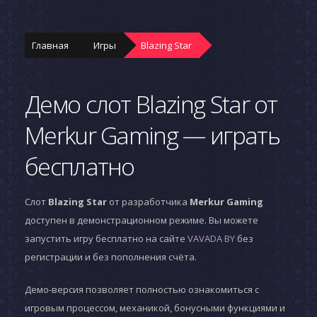
Главная
Игры
Blazing Star
Демо слот Blazing Star от
Merkur Gaming — играть
бесплатно
Слот
Blazing Star
от разработчика
Merkur Gaming
доступен в демонстрационном режиме. Вы можете
запустить игру бесплатно на сайте
VAVADA BY
без
регистрации и без пополнения счёта.
Демо-версия позволяет полностью ознакомиться с
игровым процессом, механикой, бонусными функциями и