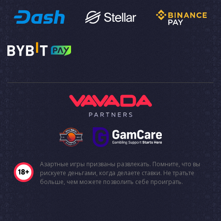
Азартные игры призваны развлекать. Помните, что вы
рискуете деньгами, когда делаете ставки. Не тратьте
больше, чем можете позволить себе проиграть.