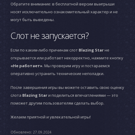
Обратите внимание: в бесплатной версии выигрыши
носят исключительно ознакомительный характер и не
могут быть выведены.
Слот не запускается?
Если по каким-либо причинам слот
Blazing Star
не
открывается или работает некорректно, нажмите кнопку
«Не работает»
. Мы проверим игру и постараемся
оперативно устранить технические неполадки.
После завершения игры вы можете оставить свою оценку
слота
Blazing Star
и поделиться впечатлениями — это
поможет другим пользователям сделать выбор.
Желаем приятной и увлекательной игры!
Обновлено:
27.09.2024