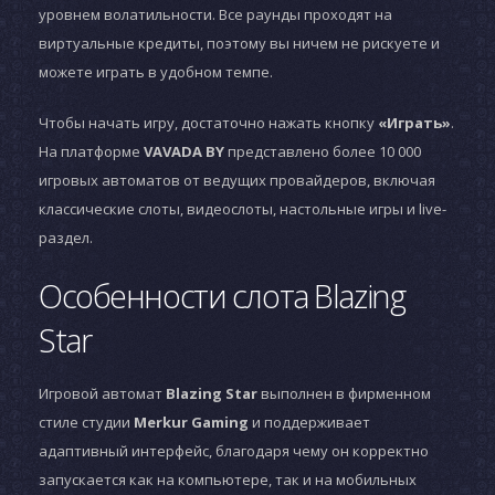
уровнем волатильности. Все раунды проходят на
виртуальные кредиты, поэтому вы ничем не рискуете и
можете играть в удобном темпе.
Чтобы начать игру, достаточно нажать кнопку
«Играть»
.
На платформе
VAVADA BY
представлено более 10 000
игровых автоматов от ведущих провайдеров, включая
классические слоты, видеослоты, настольные игры и live-
раздел.
Особенности слота Blazing
Star
Игровой автомат
Blazing Star
выполнен в фирменном
стиле студии
Merkur Gaming
и поддерживает
адаптивный интерфейс, благодаря чему он корректно
запускается как на компьютере, так и на мобильных