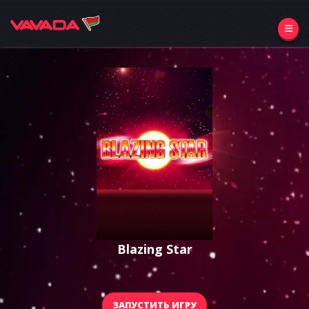
Blazing Star
ЗАПУСТИТЬ ИГРУ