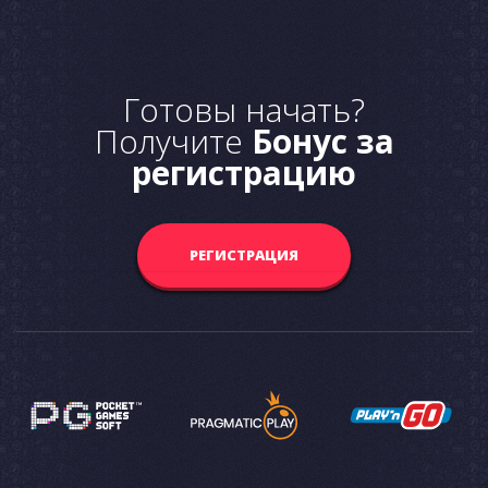
Готовы начать?
Получите
Бонус за
регистрацию
РЕГИСТРАЦИЯ