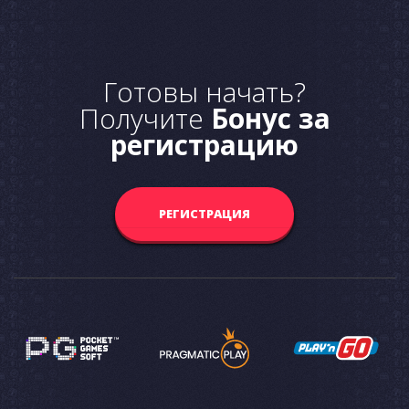
Готовы начать?
Получите
Бонус за
регистрацию
РЕГИСТРАЦИЯ