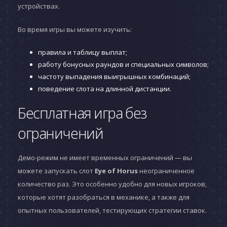
устройствах.
Во время игры вы можете изучить:
правила и таблицу выплат;
работу бонусных раундов и специальных символов;
частоту выпадения выигрышных комбинаций;
поведение слота на длинной дистанции.
Бесплатная игра без
ограничений
Демо-режим не имеет временных ограничений — вы
можете запускать слот
Eye of Horus
неограниченное
количество раз. Это особенно удобно для новых игроков,
которые хотят разобраться в механике, а также для
опытных пользователей, тестирующих стратегии ставок.