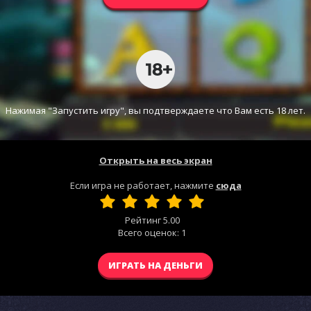
Нажимая "Запустить игру", вы подтверждаете что Вам есть 18 лет.
Открыть на весь экран
Если игра не работает, нажмите
сюда
Рейтинг
5.00
Всего оценок:
1
ИГРАТЬ НА ДЕНЬГИ