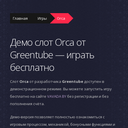
Главная
Игры
Orca
Демо слот Orca от
Greentube — играть
бесплатно
Слот
Orca
от разработчика
Greentube
доступен в
демонстрационном режиме. Вы можете запустить игру
бесплатно на сайте
VAVADA BY
без регистрации и без
пополнения счёта.
Демо-версия позволяет полностью ознакомиться с
игровым процессом, механикой, бонусными функциями и