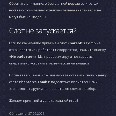
Обратите внимание: в бесплатной версии выигрыши
носят исключительно ознакомительный характер и не
могут быть выведены.
Слот не запускается?
Если по каким-либо причинам слот
Pharaoh's Tomb
не
открывается или работает некорректно, нажмите кнопку
«Не работает»
. Мы проверим игру и постараемся
оперативно устранить технические неполадки.
После завершения игры вы можете оставить свою оценку
слота
Pharaoh's Tomb
и поделиться впечатлениями —
это поможет другим пользователям сделать выбор.
Желаем приятной и увлекательной игры!
Обновлено:
27.09.2024