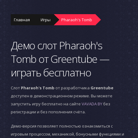
Главная
Игры
Pharaoh's Tomb
Демо слот Pharaoh's
Tomb от Greentube —
играть бесплатно
Слот
Pharaoh's Tomb
от разработчика
Greentube
доступен в демонстрационном режиме. Вы можете
запустить игру бесплатно на сайте
VAVADA BY
без
регистрации и без пополнения счёта.
Демо-версия позволяет полностью ознакомиться с
игровым процессом, механикой, бонусными функциями и