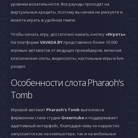
уровнем волатильности. Все раунды проходят на
виртуальные кредиты, поэтому вы ничем не рискуете и
можете играть в удобном темпе.
Чтобы начать игру, достаточно нажать кнопку
«Играть»
.
На платформе
VAVADA BY
представлено более 10 000
игровых автоматов от ведущих провайдеров, включая
классические слоты, видеослоты, настольные игры и live-
раздел.
Особенности слота Pharaoh's
Tomb
Игровой автомат
Pharaoh's Tomb
выполнен в
фирменном стиле студии
Greentube
и поддерживает
адаптивный интерфейс, благодаря чему он корректно
запускается как на компьютере, так и на мобильных