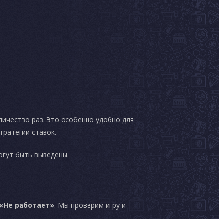
ичество раз. Это особенно удобно для
тратегии ставок.
огут быть выведены.
«Не работает»
. Мы проверим игру и