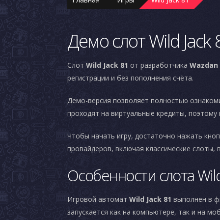
Демо слот Wild Jack
Слот
Wild Jack 81
от разработчика
Wazdan
регистрации и без пополнения счёта.
Демо-версия позволяет полностью ознакоми
проходят на виртуальные кредиты, поэтому 
Чтобы начать игру, достаточно нажать кно
провайдеров, включая классические слоты, в
Особенности слота Wild
Игровой автомат
Wild Jack 81
выполнен в ф
запускается как на компьютере, так и на мо