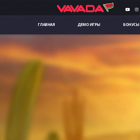
ГЛАВНАЯ
ДЕМО ИГРЫ
БОНУСЫ