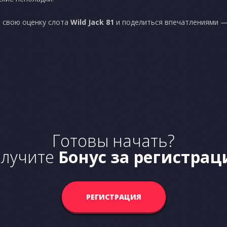
 свою оценку слота
Wild Jack 81
и поделиться впечатлениями —
Готовы начать?
лучите
Бонус за регистра
РЕГИСТРАЦИЯ