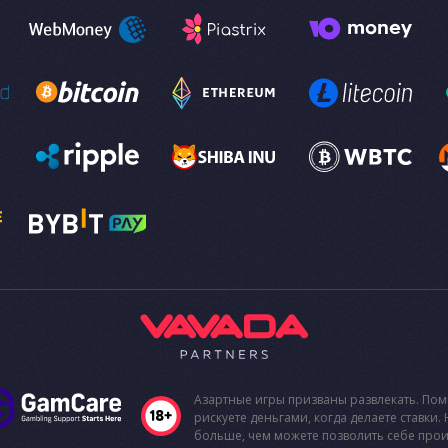
Азартные игры призваны развлекать. Помн
рискуете деньгами, когда делаете ставки. 
больше, чем можете позволить себе прои