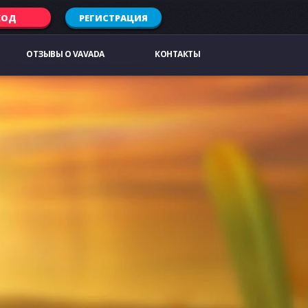
ХОД
РЕГИСТРАЦИЯ
ОТЗЫВЫ О VAVADA
КОНТАКТЫ