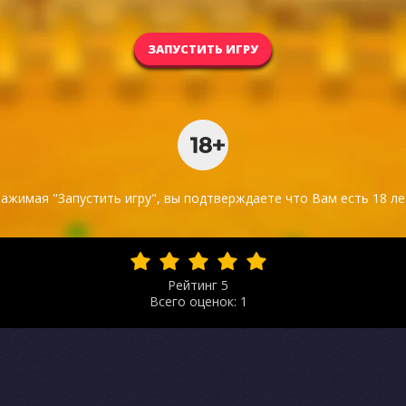
ЗАПУСТИТЬ ИГРУ
ажимая "Запустить игру", вы подтверждаете что Вам есть 18 ле
Рейтинг
5
Всего оценок:
1