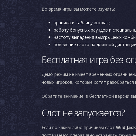
Во время игры вы можете изучить:
правила и таблицу выплат;
работу бонусных раундов и специальн
частоту выпадения выигрышных комби
поведение слота на длинной дистанции
Бесплатная игра без о
Демо-режим не имеет временных ограничен
новых игроков, которые хотят разобраться 
Обратите внимание: в бесплатной версии в
Слот не запускается?
Если по каким-либо причинам слот
Wild Jack
постараемся оперативно устранить техничес