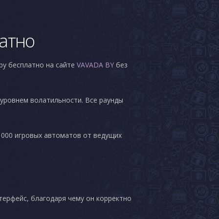
латно
ру бесплатно на сайте
VAVADA BY
без
уровнем волатильности. Все раунды
 000 игровых автоматов от ведущих
ерфейс, благодаря чему он корректно