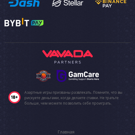
Азартные игры призваны развлекать. Помните, что вы
рискуете деньгами, когда делаете ставки. Не тратьте
больше, чем можете позволить себе проиграть.
Главная