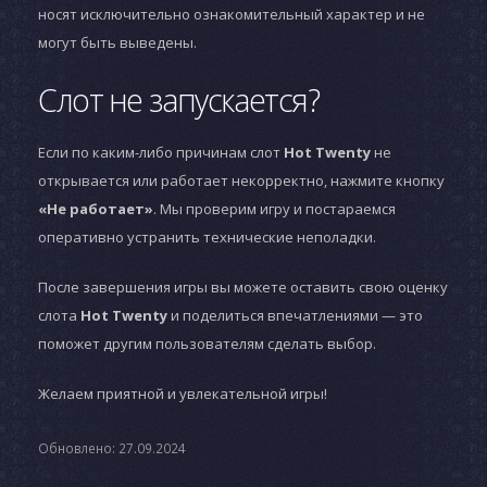
носят исключительно ознакомительный характер и не
могут быть выведены.
Слот не запускается?
Если по каким-либо причинам слот
Hot Twenty
не
открывается или работает некорректно, нажмите кнопку
«Не работает»
. Мы проверим игру и постараемся
оперативно устранить технические неполадки.
После завершения игры вы можете оставить свою оценку
слота
Hot Twenty
и поделиться впечатлениями — это
поможет другим пользователям сделать выбор.
Желаем приятной и увлекательной игры!
Обновлено:
27.09.2024