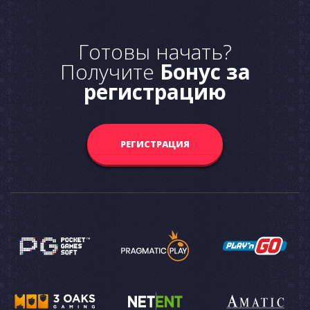
Готовы начать?
Получите
Бонус за
регистрацию
РЕГИСТРАЦИЯ