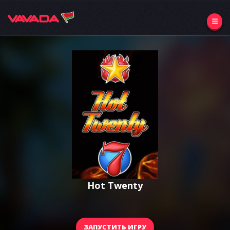
Hot Twenty
ЗАПУСТИТЬ ИГРУ