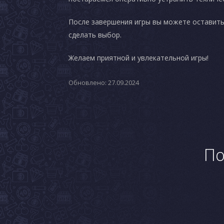
После завершения игры вы можете оставить
сделать выбор.
Желаем приятной и увлекательной игры!
Обновлено:
27.09.2024
По