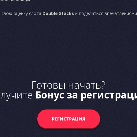
 свою оценку слота
Double Stacks
и поделиться впечатлениями
Готовы начать?
лучите
Бонус за регистра
РЕГИСТРАЦИЯ