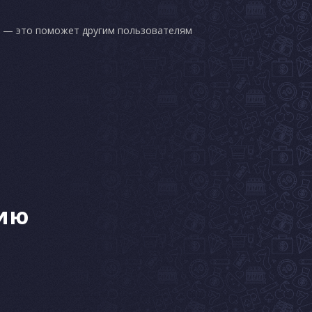
 — это поможет другим пользователям
цию