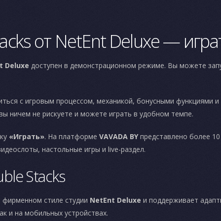
acks от NetEnt Deluxe — игр
t Deluxe
доступен в демонстрационном режиме. Вы можете запу
ться с игровым процессом, механикой, бонусными функциями и 
вы ничем не рискуете и можете играть в удобном темпе.
пку
«Играть»
. На платформе
VAVADA BY
представлено более 10
идеослоты, настольные игры и live-раздел.
ble Stacks
 фирменном стиле студии
NetEnt Deluxe
и поддерживает адапт
ак и на мобильных устройствах.