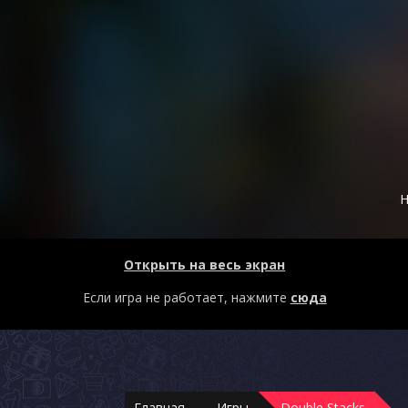
Н
Открыть на весь экран
Если игра не работает, нажмите
сюда
Главная
Игры
Double Stacks