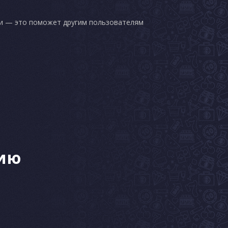
и — это поможет другим пользователям
цию