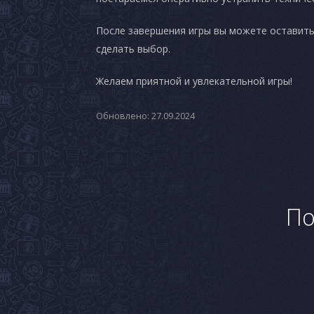
После завершения игры вы можете оставить
сделать выбор.
Желаем приятной и увлекательной игры!
Обновлено:
27.09.2024
По