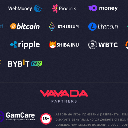
Азартные игры призваны развлекать. Помн
рискуете деньгами, когда делаете ставки. 
больше, чем можете позволить себе прои