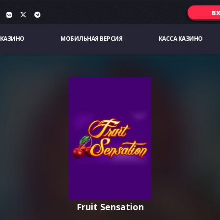
В
 КАЗИНО
МОБИЛЬНАЯ ВЕРСИЯ
КАССА КАЗИНО
Fruit Sensation