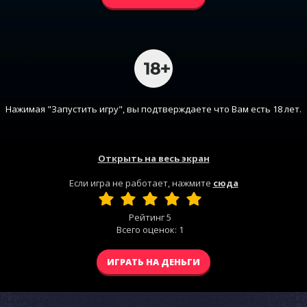
Нажимая "Запустить игру", вы подтверждаете что Вам есть 18 лет.
Открыть на весь экран
Если игра не работает, нажмите
сюда
Рейтинг
5
Всего оценок:
1
ИГРАТЬ НА ДЕНЬГИ