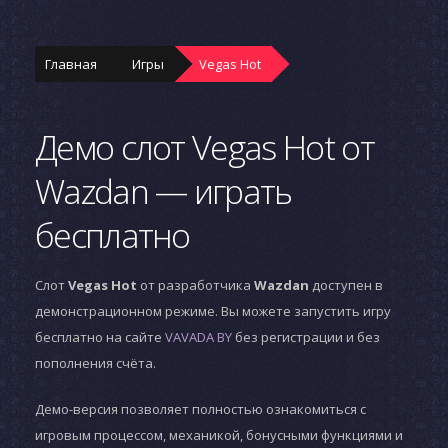
Главная
Игры
Vegas Hot
Демо слот Vegas Hot от
Wazdan — играть
бесплатно
Слот
Vegas Hot
от разработчика
Wazdan
доступен в
демонстрационном режиме. Вы можете запустить игру
бесплатно на сайте
VAVADA BY
без регистрации и без
пополнения счёта.
Демо-версия позволяет полностью ознакомиться с
игровым процессом, механикой, бонусными функциями и