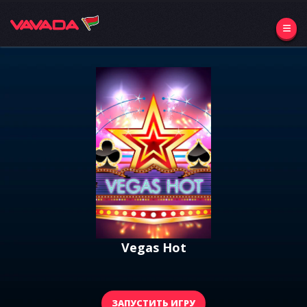
Vegas Hot
ЗАПУСТИТЬ ИГРУ