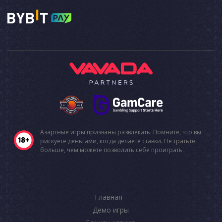
Азартные игры призваны развлекать. Помните, что вы
рискуете деньгами, когда делаете ставки. Не тратьте
больше, чем можете позволить себе проиграть.
Главная
Демо игры