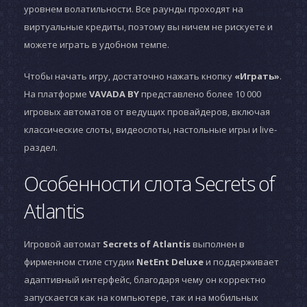
уровнем волатильности. Все раунды проходят на
виртуальные кредиты, поэтому вы ничем не рискуете и
можете играть в удобном темпе.
Чтобы начать игру, достаточно нажать кнопку
«Играть»
.
На платформе
VAVADA BY
представлено более 10 000
игровых автоматов от ведущих провайдеров, включая
классические слоты, видеослоты, настольные игры и live-
раздел.
Особенности слота Secrets of
Atlantis
Игровой автомат
Secrets of Atlantis
выполнен в
фирменном стиле студии
NetEnt Deluxe
и поддерживает
адаптивный интерфейс, благодаря чему он корректно
запускается как на компьютере, так и на мобильных