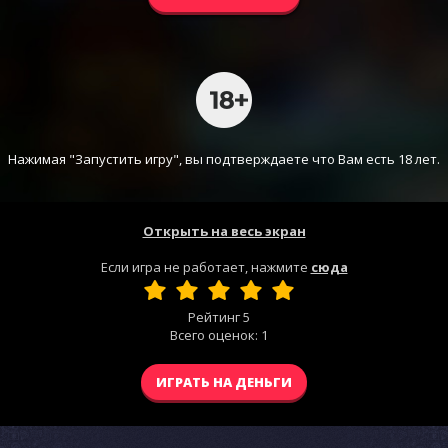
Нажимая "Запустить игру", вы подтверждаете что Вам есть 18 лет.
Открыть на весь экран
Если игра не работает, нажмите
сюда
Рейтинг
5
Всего оценок:
1
ИГРАТЬ НА ДЕНЬГИ