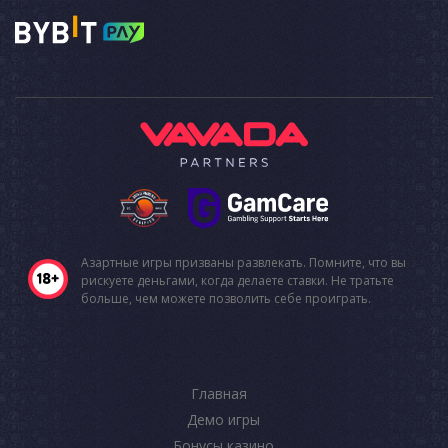
Азартные игры призваны развлекать. Помните, что вы
рискуете деньгами, когда делаете ставки. Не тратьте
больше, чем можете позволить себе проиграть.
Главная
Демо игры
Бонусы казино