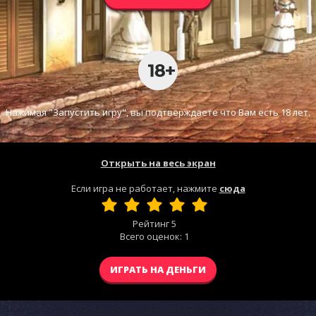
Нажимая "Запустить игру", вы подтверждаете что Вам есть 18 лет.
Открыть на весь экран
Если игра не работает, нажмите
сюда
Рейтинг
5
Всего оценок:
1
ИГРАТЬ НА ДЕНЬГИ