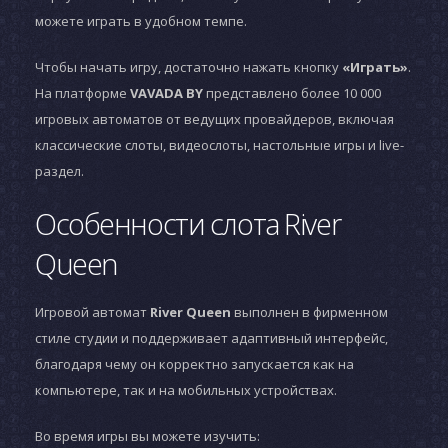
можете играть в удобном темпе.
Чтобы начать игру, достаточно нажать кнопку
«Играть»
.
На платформе
VAVADA BY
представлено более 10 000
игровых автоматов от ведущих провайдеров, включая
классические слоты, видеослоты, настольные игры и live-
раздел.
Особенности слота River
Queen
Игровой автомат
River Queen
выполнен в фирменном
стиле студии
и поддерживает адаптивный интерфейс,
благодаря чему он корректно запускается как на
компьютере, так и на мобильных устройствах.
Во время игры вы можете изучить: