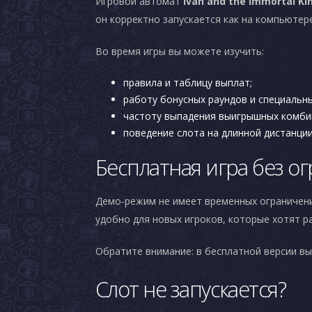
Игровой автомат
Ivan and the Immortal Ki
он корректно запускается как на компьютере
Во время игры вы можете изучить:
правила и таблицу выплат;
работу бонусных раундов и специальн
частоту выпадения выигрышных комби
поведение слота на длинной дистанции
Бесплатная игра без о
Демо-режим не имеет временных ограничен
удобно для новых игроков, которые хотят р
Обратите внимание: в бесплатной версии в
Слот не запускается?