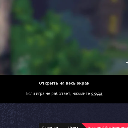
Н
Открыть на весь экран
Если игра не работает, нажмите
сюда
Главная
Игры
Ivan and the Immorta