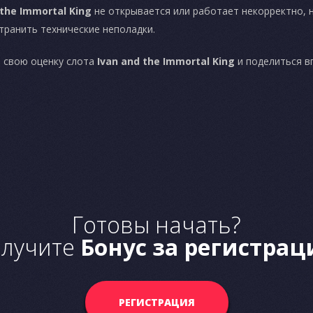
 the Immortal King
не открывается или работает некорректно,
транить технические неполадки.
 свою оценку слота
Ivan and the Immortal King
и поделиться в
Готовы начать?
лучите
Бонус за регистра
РЕГИСТРАЦИЯ