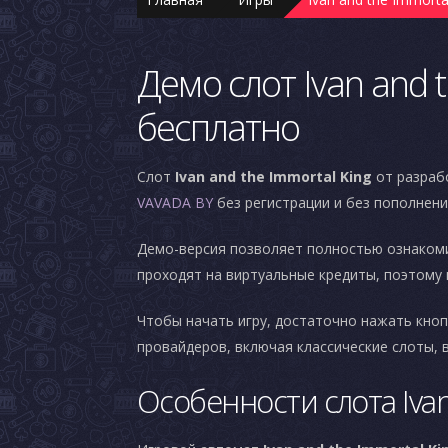
Демо слот Ivan and 
бесплатно
Слот
Ivan and the Immortal King
от разраб
VAVADA BY
без регистрации и без пополнени
Демо-версия позволяет полностью ознакоми
проходят на виртуальные кредиты, поэтому 
Чтобы начать игру, достаточно нажать кно
провайдеров, включая классические слоты, в
Особенности слота Ivan