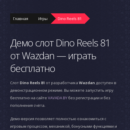
Главная
Игры
Dino Reels 81
Демо слот Dino Reels 81
от Wazdan — играть
бесплатно
Слот
Dino Reels 81
от разработчика
Wazdan
доступен в
демонстрационном режиме. Вы можете запустить игру
бесплатно на сайте
VAVADA BY
без регистрации и без
пополнения счёта.
Демо-версия позволяет полностью ознакомиться с
игровым процессом, механикой, бонусными функциями и