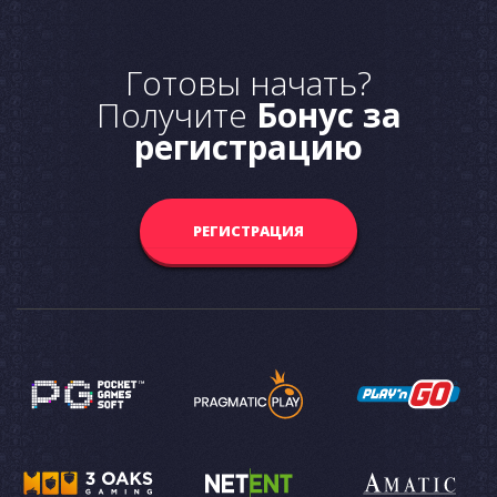
Готовы начать?
Получите
Бонус за
регистрацию
РЕГИСТРАЦИЯ