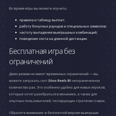
Во время игры вы можете изучить:
правила и таблицу выплат;
работу бонусных раундов и специальных символов;
частоту выпадения выигрышных комбинаций;
поведение слота на длинной дистанции.
Бесплатная игра без
ограничений
Демо-режим не имеет временных ограничений — вы
можете запускать слот
Dino Reels 81
неограниченное
количество раз. Это особенно удобно для новых игроков,
которые хотят разобраться в механике, а также для
опытных пользователей, тестирующих стратегии ставок.
Обратите внимание: в бесплатной версии выигрыши