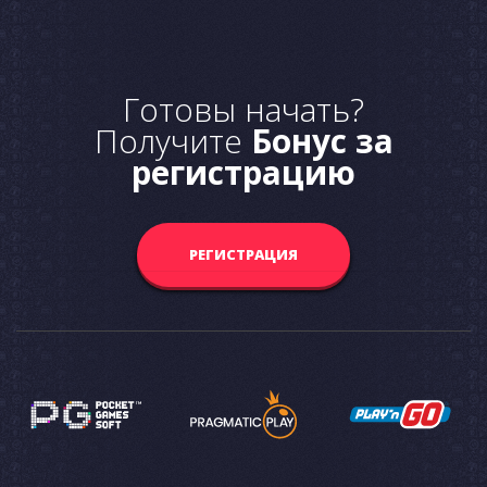
Готовы начать?
Получите
Бонус за
регистрацию
РЕГИСТРАЦИЯ