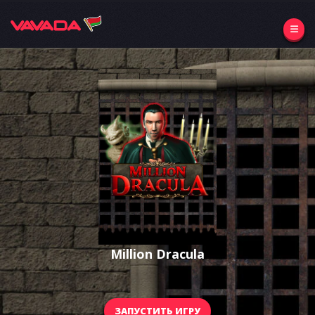
Million Dracula
ЗАПУСТИТЬ ИГРУ