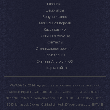
Главная
Демо игры
Бонусы казино
Мобильная версия
Касса казино
Отзывы о VAVADA
Контакты
Официальное зеркало
Регистрация
Скачать Android и iOS
Карта сайта
VAVADA BY, 2026 год
работает в соответствии с законами об
азартных играх государства Кюрасао. Оператором сайта является
Nadontil Limited, 25 Voukourestiou, NEPTUNE HOUSE, 1st floor, Flat 11,
3045, Limassol, Cyprus; Quirfad Limited, 25 Voukourestiou, NEPTUNE