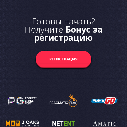
Готовы начать?
Получите
Бонус за
регистрацию
РЕГИСТРАЦИЯ