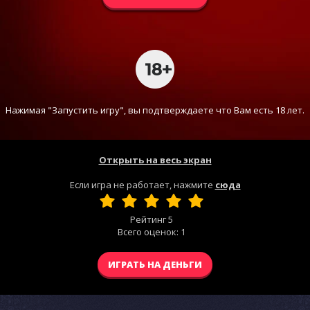
Нажимая "Запустить игру", вы подтверждаете что Вам есть 18 лет.
Открыть на весь экран
Если игра не работает, нажмите
сюда
Рейтинг
5
Всего оценок:
1
ИГРАТЬ НА ДЕНЬГИ