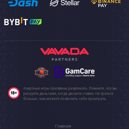
Азартные игры призваны развлекать. Помните, что вы
рискуете деньгами, когда делаете ставки. Не тратьте
больше, чем можете позволить себе проиграть.
Главная