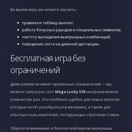
Во время игры вы можете изучить:
правила и таблицу выплат;
работу бонусных раундов и специальных символов;
частоту выпадения выигрышных комбинаций;
поведение слота на длинной дистанции.
Бесплатная игра без
ограничений
Демо-режим не имеет временных ограничений — вы
можете запускать слот
Mega Lucky 576
неограниченное
количество раз. Это особенно удобно для новых игроков,
которые хотят разобраться в механике, а также для
опытных пользователей, тестирующих стратегии ставок.
Обратите внимание: в бесплатной версии выигрыши