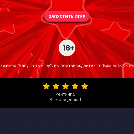
ЗАПУСТИТЬ ИГРУ
ажимая "Запустить игру", вы подтверждаете что Вам есть 18 ле
Рейтинг
5
Всего оценок:
1