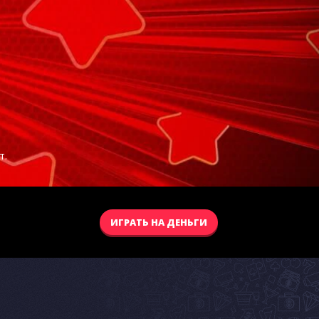
т.
ИГРАТЬ НА ДЕНЬГИ