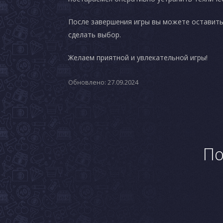
После завершения игры вы можете оставить
сделать выбор.
Желаем приятной и увлекательной игры!
Обновлено:
27.09.2024
По