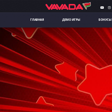
ГЛАВНАЯ
ДЕМО ИГРЫ
БОНУСЫ