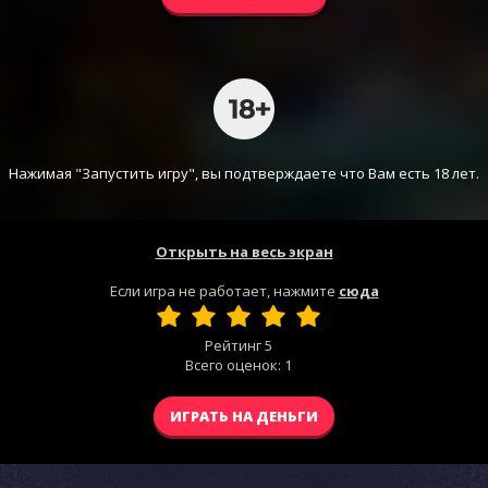
Нажимая "Запустить игру", вы подтверждаете что Вам есть 18 лет.
Открыть на весь экран
Если игра не работает, нажмите
сюда
Рейтинг
5
Всего оценок:
1
ИГРАТЬ НА ДЕНЬГИ