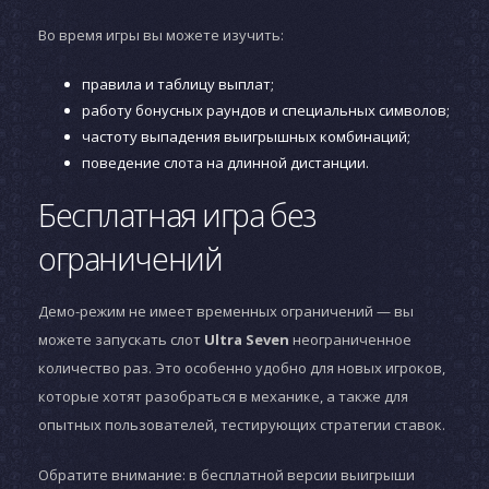
Во время игры вы можете изучить:
правила и таблицу выплат;
работу бонусных раундов и специальных символов;
частоту выпадения выигрышных комбинаций;
поведение слота на длинной дистанции.
Бесплатная игра без
ограничений
Демо-режим не имеет временных ограничений — вы
можете запускать слот
Ultra Seven
неограниченное
количество раз. Это особенно удобно для новых игроков,
которые хотят разобраться в механике, а также для
опытных пользователей, тестирующих стратегии ставок.
Обратите внимание: в бесплатной версии выигрыши