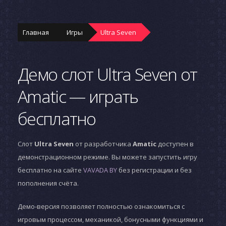
Главная
Игры
Ultra Seven
Демо слот Ultra Seven от
Amatic — играть
бесплатно
Слот
Ultra Seven
от разработчика
Amatic
доступен в
демонстрационном режиме. Вы можете запустить игру
бесплатно на сайте
VAVADA BY
без регистрации и без
пополнения счёта.
Демо-версия позволяет полностью ознакомиться с
игровым процессом, механикой, бонусными функциями и