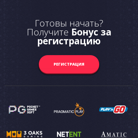
Готовы начать?
Получите
Бонус за
регистрацию
РЕГИСТРАЦИЯ