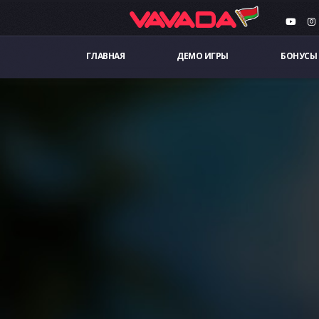
ГЛАВНАЯ
ДЕМО ИГРЫ
БОНУСЫ