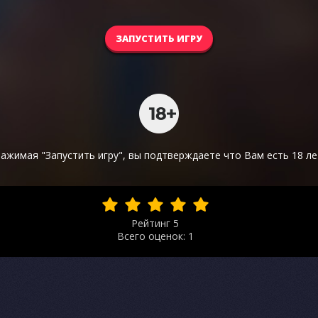
ЗАПУСТИТЬ ИГРУ
ажимая "Запустить игру", вы подтверждаете что Вам есть 18 ле
Рейтинг
5
Всего оценок:
1