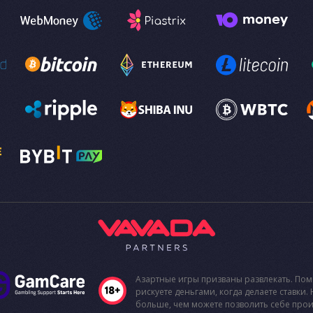
Азартные игры призваны развлекать. Помн
рискуете деньгами, когда делаете ставки. 
больше, чем можете позволить себе прои