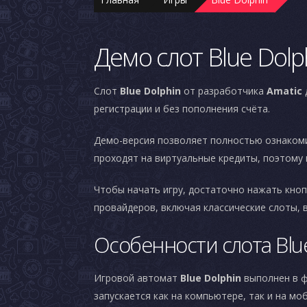
Демо слот Blue Dolp
Слот
Blue Dolphin
от разработчика
Amatic
регистрации и без пополнения счёта.
Демо-версия позволяет полностью ознакоми
проходят на виртуальные кредиты, поэтому 
Чтобы начать игру, достаточно нажать кно
провайдеров, включая классические слоты, в
Особенности слота Blu
Игровой автомат
Blue Dolphin
выполнен в ф
запускается как на компьютере, так и на мо