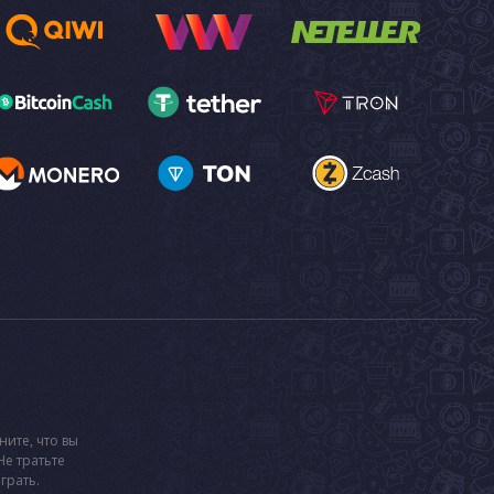
ите, что вы
Не тратьте
грать.