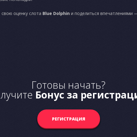
 свою оценку слота
Blue Dolphin
и поделиться впечатлениями 
Готовы начать?
лучите
Бонус за регистра
РЕГИСТРАЦИЯ