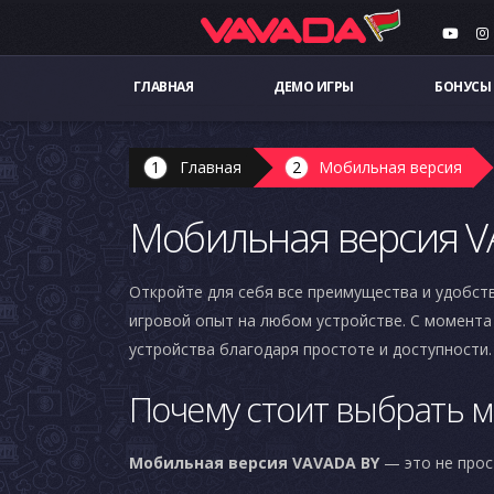
ГЛАВНАЯ
ДЕМО ИГРЫ
БОНУСЫ
Главная
Мобильная версия
Мобильная версия V
Откройте для себя все преимущества и удобс
игровой опыт на любом устройстве. С момента
устройства благодаря простоте и доступности.
Почему стоит выбрать 
Мобильная версия VAVADA BY
— это не прос