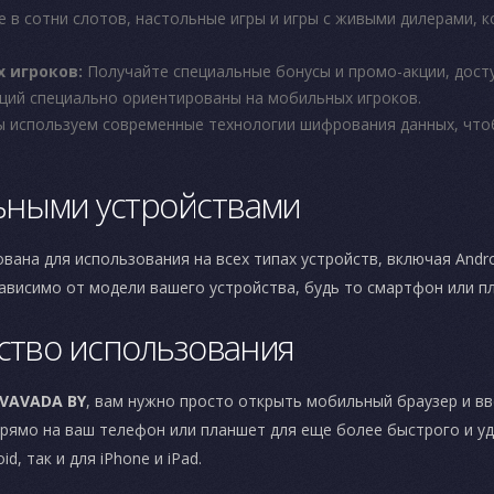
 в сотни слотов, настольные игры и игры с живыми дилерами, 
 игроков:
Получайте специальные бонусы и промо-акции, дост
ций специально ориентированы на мобильных игроков.
 используем современные технологии шифрования данных, чтоб
ьными устройствами
вана для использования на всех типах устройств, включая Andr
зависимо от модели вашего устройства, будь то смартфон или п
бство использования
VAVADA BY
, вам нужно просто открыть мобильный браузер и вв
рямо на ваш телефон или планшет для еще более быстрого и у
d, так и для iPhone и iPad.