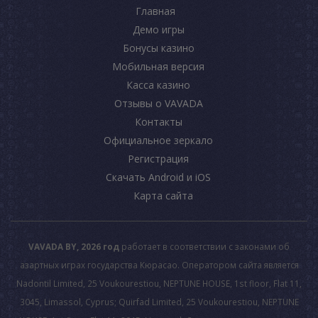
Главная
Демо игры
Бонусы казино
Мобильная версия
Касса казино
Отзывы о VAVADA
Контакты
Официальное зеркало
Регистрация
Скачать Android и iOS
Карта сайта
VAVADA BY, 2026 год
работает в соответствии с законами об
азартных играх государства Кюрасао. Оператором сайта является
Nadontil Limited, 25 Voukourestiou, NEPTUNE HOUSE, 1st floor, Flat 11,
3045, Limassol, Cyprus; Quirfad Limited, 25 Voukourestiou, NEPTUNE