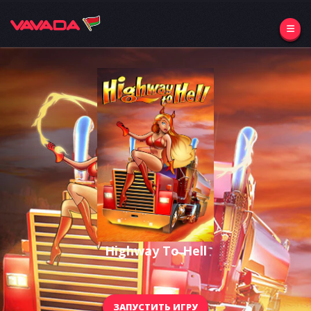
Highway To Hell
ЗАПУСТИТЬ ИГРУ