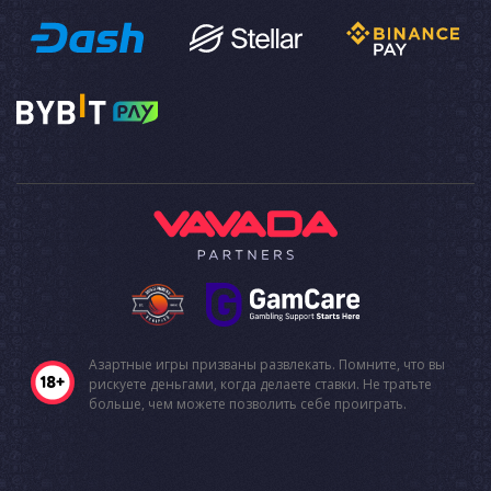
Азартные игры призваны развлекать. Помните, что вы
рискуете деньгами, когда делаете ставки. Не тратьте
больше, чем можете позволить себе проиграть.