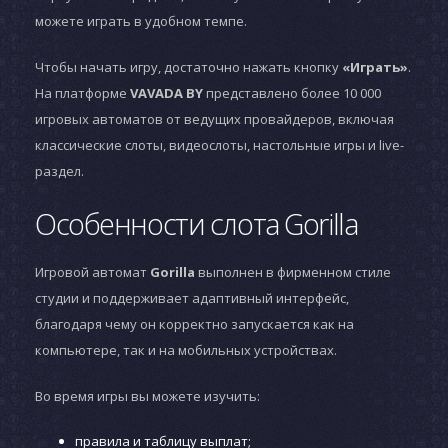
можете играть в удобном темпе.
Чтобы начать игру, достаточно нажать кнопку
«Играть»
.
На платформе
VAVADA BY
представлено более 10 000
игровых автоматов от ведущих провайдеров, включая
классические слоты, видеослоты, настольные игры и live-
раздел.
Особенности слота Gorilla
Игровой автомат
Gorilla
выполнен в фирменном стиле
студии
и поддерживает адаптивный интерфейс,
благодаря чему он корректно запускается как на
компьютере, так и на мобильных устройствах.
Во время игры вы можете изучить:
правила и таблицу выплат;