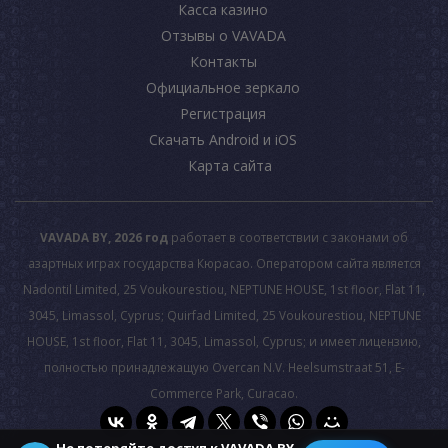
Касса казино
Отзывы о VAVADA
Контакты
Официальное зеркало
Регистрация
Скачать Android и iOS
Карта сайта
VAVADA BY, 2026 год
работает в соответствии с законами об
азартных играх государства Кюрасао. Оператором сайта является
Nadontil Limited, 25 Voukourestiou, NEPTUNE HOUSE, 1st floor, Flat 11,
3045, Limassol, Cyprus; Quirfad Limited, 25 Voukourestiou, NEPTUNE
HOUSE, 1st floor, Flat 11, 3045, Limassol, Cyprus; и имеет лицензию,
полностью принадлежащую Overcan N.V. Heelsumstraat 51, E-
Commerce Park, Curacao.