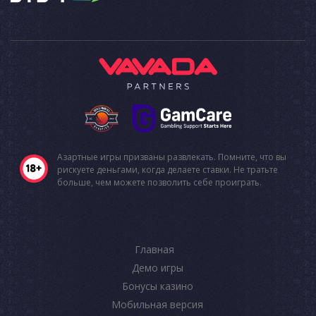
Азартные игры призваны развлекать. Помните, что вы
рискуете деньгами, когда делаете ставки. Не тратьте
больше, чем можете позволить себе проиграть.
Главная
Демо игры
Бонусы казино
Мобильная версия