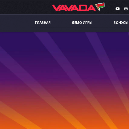
ГЛАВНАЯ
ДЕМО ИГРЫ
БОНУСЫ