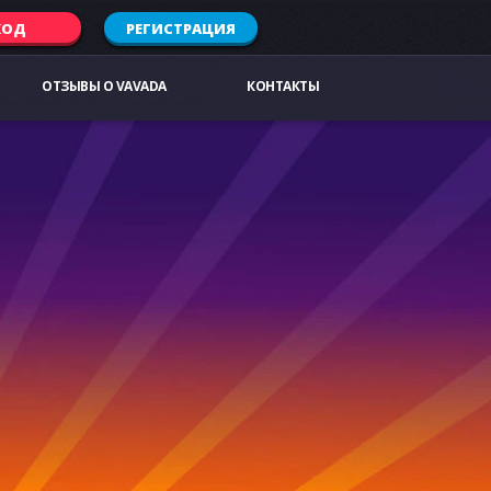
ХОД
РЕГИСТРАЦИЯ
ОТЗЫВЫ О VAVADA
КОНТАКТЫ