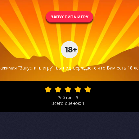
ЗАПУСТИТЬ ИГРУ
ажимая "Запустить игру", вы подтверждаете что Вам есть 18 ле
Рейтинг
5
Всего оценок:
1