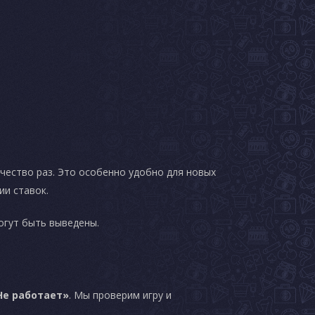
чество раз. Это особенно удобно для новых
ии ставок.
огут быть выведены.
Не работает»
. Мы проверим игру и