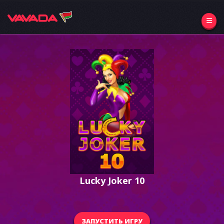
Lucky Joker 10
ЗАПУСТИТЬ ИГРУ