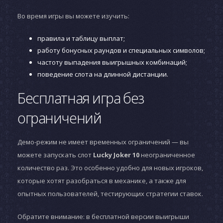
Во время игры вы можете изучить:
правила и таблицу выплат;
работу бонусных раундов и специальных символов;
частоту выпадения выигрышных комбинаций;
поведение слота на длинной дистанции.
Бесплатная игра без
ограничений
Демо-режим не имеет временных ограничений — вы
можете запускать слот
Lucky Joker 10
неограниченное
количество раз. Это особенно удобно для новых игроков,
которые хотят разобраться в механике, а также для
опытных пользователей, тестирующих стратегии ставок.
Обратите внимание: в бесплатной версии выигрыши