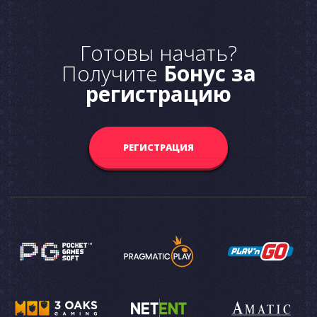
Готовы начать?
Получите
Бонус за
регистрацию
РЕГИСТРАЦИЯ