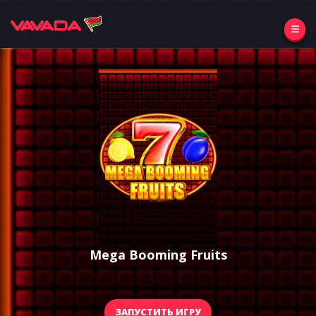
Mega Booming Fruits
ЗАПУСТИТЬ ИГРУ