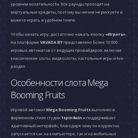
уровнем волатильности. Все раунды проходят на
виртуальные кредиты, поэтому вы ничем не рискуете и
можете играть в удобном темпе.
Чтобы начать игру, достаточно нажать кнопку
«Играть»
.
На платформе
VAVADA BY
представлено более 10 000
игровых автоматов от ведущих провайдеров, включая
классические слоты, видеослоты, настольные игры и live-
раздел.
Особенности слота Mega
Booming Fruits
Игровой автомат
Mega Booming Fruits
выполнен в
фирменном стиле студии
1spin4win
и поддерживает
адаптивный интерфейс, благодаря чему он корректно
запускается как на компьютере, так и на мобильных