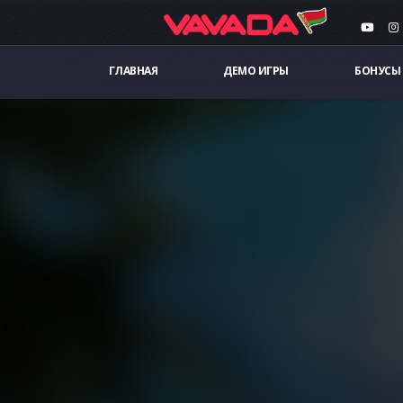
ГЛАВНАЯ
ДЕМО ИГРЫ
БОНУСЫ