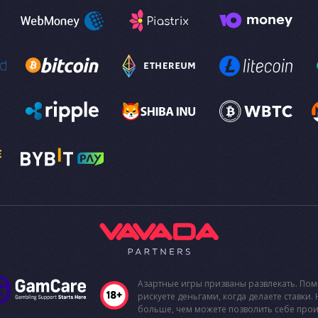
Азартные игры призваны развлекать. Помн
рискуете деньгами, когда делаете ставки. 
больше, чем можете позволить себе прои