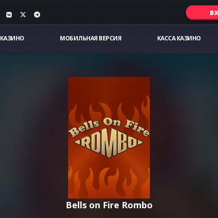
В
 КАЗИНО
МОБИЛЬНАЯ ВЕРСИЯ
КАССА КАЗИНО
Bells on Fire Rombo