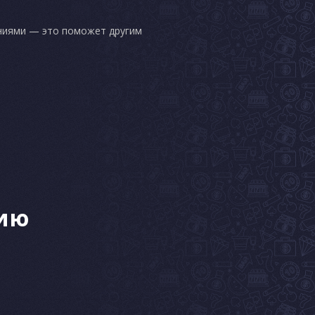
ниями — это поможет другим
цию