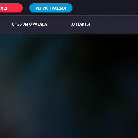
ХОД
РЕГИСТРАЦИЯ
ОТЗЫВЫ О VAVADA
КОНТАКТЫ