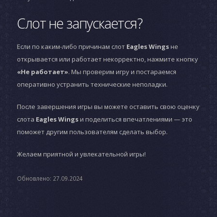
Слот не запускается?
Если по каким-либо причинам слот
Eagles Wings
не
открывается или работает некорректно, нажмите кнопку
«Не работает»
. Мы проверим игру и постараемся
оперативно устранить технические неполадки.
После завершения игры вы можете оставить свою оценку
слота
Eagles Wings
и поделиться впечатлениями — это
поможет другим пользователям сделать выбор.
Желаем приятной и увлекательной игры!
Обновлено:
27.09.2024