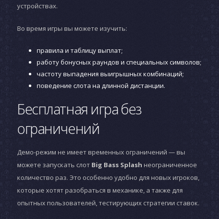
устройствах.
Во время игры вы можете изучить:
правила и таблицу выплат;
работу бонусных раундов и специальных символов;
частоту выпадения выигрышных комбинаций;
поведение слота на длинной дистанции.
Бесплатная игра без
ограничений
Демо-режим не имеет временных ограничений — вы
можете запускать слот
Big Bass Splash
неограниченное
количество раз. Это особенно удобно для новых игроков,
которые хотят разобраться в механике, а также для
опытных пользователей, тестирующих стратегии ставок.