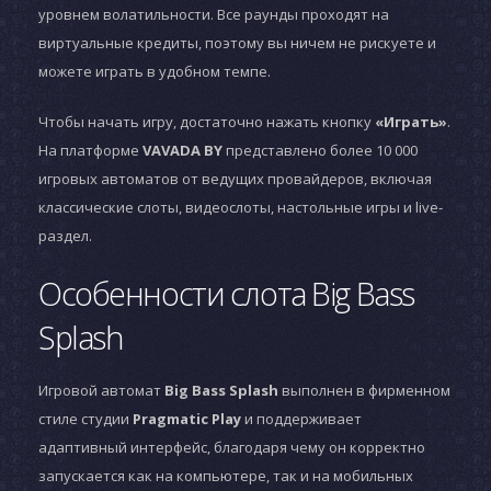
уровнем волатильности. Все раунды проходят на
виртуальные кредиты, поэтому вы ничем не рискуете и
можете играть в удобном темпе.
Чтобы начать игру, достаточно нажать кнопку
«Играть»
.
На платформе
VAVADA BY
представлено более 10 000
игровых автоматов от ведущих провайдеров, включая
классические слоты, видеослоты, настольные игры и live-
раздел.
Особенности слота Big Bass
Splash
Игровой автомат
Big Bass Splash
выполнен в фирменном
стиле студии
Pragmatic Play
и поддерживает
адаптивный интерфейс, благодаря чему он корректно
запускается как на компьютере, так и на мобильных