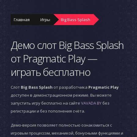
Главная
Игры
Big Bass Splash
Демо слот Big Bass Splash
от Pragmatic Play —
играть бесплатно
Слот
Big Bass Splash
от разработчика
Pragmatic Play
доступен в демонстрационном режиме. Вы можете
запустить игру бесплатно на сайте
VAVADA BY
без
регистрации и без пополнения счёта.
Демо-версия позволяет полностью ознакомиться с
игровым процессом, механикой, бонусными функциями и