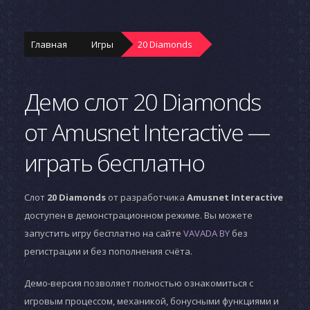
Главная
Игры
20 Diamonds
Демо слот 20 Diamonds
от Amusnet Interactive —
играть бесплатно
Слот
20 Diamonds
от разработчика
Amusnet Interactive
доступен в демонстрационном режиме. Вы можете
запустить игру бесплатно на сайте
VAVADA BY
без
регистрации и без пополнения счёта.
Демо-версия позволяет полностью ознакомиться с
игровым процессом, механикой, бонусными функциями и