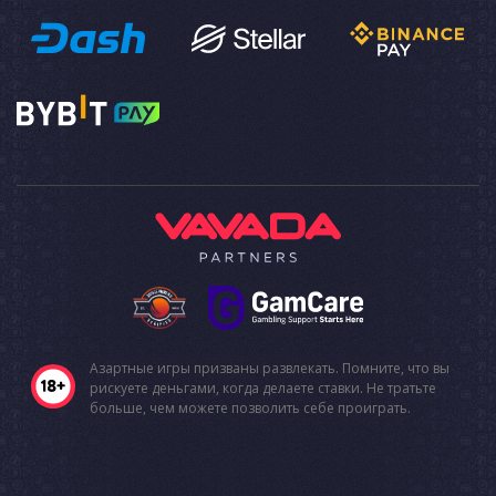
Азартные игры призваны развлекать. Помните, что вы
рискуете деньгами, когда делаете ставки. Не тратьте
больше, чем можете позволить себе проиграть.