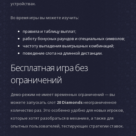
устройствах.
Во время игры вы можете изучить:
правила и таблицу выплат;
работу бонусных раундов и специальных символов;
частоту выпадения выигрышных комбинаций;
поведение слота на длинной дистанции.
Бесплатная игра без
ограничений
Демо-режим не имеет временных ограничений — вы
можете запускать слот
20 Diamonds
неограниченное
количество раз. Это особенно удобно для новых игроков,
которые хотят разобраться в механике, а также для
опытных пользователей, тестирующих стратегии ставок.