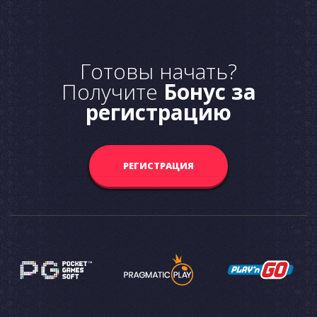
Готовы начать?
Получите
Бонус за
регистрацию
РЕГИСТРАЦИЯ