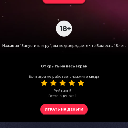
Нажимая "Запустить игру", вы подтверждаете что Вам есть 18 лет.
Открыть на весь экран
Если игра не работает, нажмите
сюда
Рейтинг
5
Всего оценок:
1
ИГРАТЬ НА ДЕНЬГИ