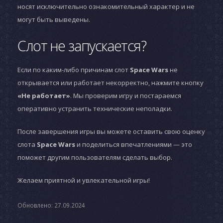
носят исключительно ознакомительный характер и не
могут быть выведены.
Слот не запускается?
Если по каким-либо причинам слот
Space Wars
не
открывается или работает некорректно, нажмите кнопку
«Не работает»
. Мы проверим игру и постараемся
оперативно устранить технические неполадки.
После завершения игры вы можете оставить свою оценку
слота
Space Wars
и поделиться впечатлениями — это
поможет другим пользователям сделать выбор.
Желаем приятной и увлекательной игры!
Обновлено:
27.09.2024