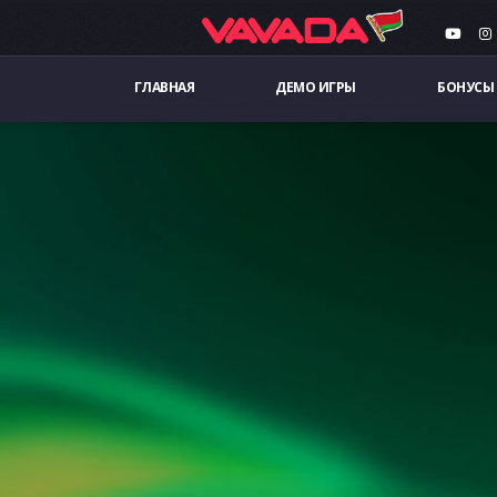
ГЛАВНАЯ
ДЕМО ИГРЫ
БОНУСЫ