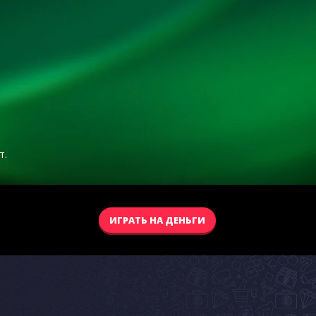
т.
ИГРАТЬ НА ДЕНЬГИ