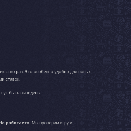
чество раз. Это особенно удобно для новых
ии ставок.
огут быть выведены.
Не работает»
. Мы проверим игру и