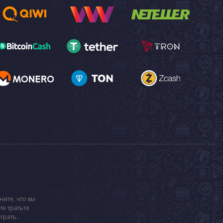
ите, что вы
Не тратьте
грать.