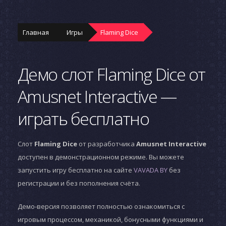
Главная
Игры
Flaming Dice
Демо слот Flaming Dice от
Amusnet Interactive —
играть бесплатно
Слот
Flaming Dice
от разработчика
Amusnet Interactive
доступен в демонстрационном режиме. Вы можете
запустить игру бесплатно на сайте
VAVADA BY
без
регистрации и без пополнения счёта.
Демо-версия позволяет полностью ознакомиться с
игровым процессом, механикой, бонусными функциями и