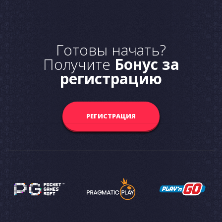
Готовы начать?
Получите
Бонус за
регистрацию
РЕГИСТРАЦИЯ