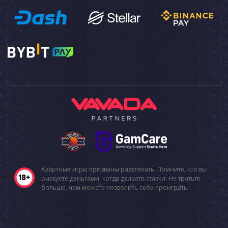
Азартные игры призваны развлекать. Помните, что вы
рискуете деньгами, когда делаете ставки. Не тратьте
больше, чем можете позволить себе проиграть.