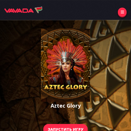
Aztec Glory
ЗАПУСТИТЬ ИГРУ