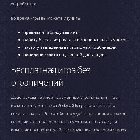
устройствах.
Во время игры вы можете изучить:
правила и таблицу выплат;
работу бонусных раундов и специальных символов;
частоту выпадения выигрышных комбинаций;
поведение слота на длинной дистанции.
Бесплатная игра без
ограничений
Демо-режим не имеет временных ограничений — вы
можете запускать слот
Aztec Glory
неограниченное
количество раз. Это особенно удобно для новых игроков,
которые хотят разобраться в механике, а также для
опытных пользователей, тестирующих стратегии ставок.