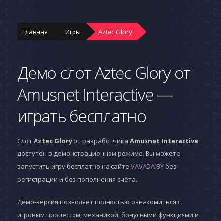
Главная
Игры
Aztec Glory
Демо слот Aztec Glory от
Amusnet Interactive —
играть бесплатно
Слот
Aztec Glory
от разработчика
Amusnet Interactive
доступен в демонстрационном режиме. Вы можете
запустить игру бесплатно на сайте
VAVADA BY
без
регистрации и без пополнения счёта.
Демо-версия позволяет полностью ознакомиться с
игровым процессом, механикой, бонусными функциями и