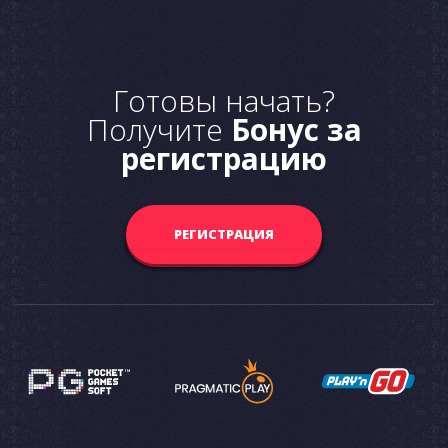
Готовы начать?
Получите
Бонус за
регистрацию
РЕГИСТРАЦИЯ