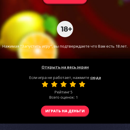
Нажимая "Запустить игру", вы подтверждаете что Вам есть 18 лет.
Открыть на весь экран
Если игра не работает, нажмите
сюда
Рейтинг
5
Всего оценок:
1
ИГРАТЬ НА ДЕНЬГИ