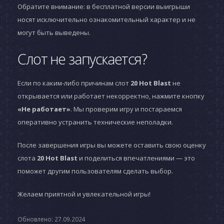
Обратите внимание: в бесплатной версии выигрыши
носят исключительно ознакомительный характер и не
могут быть выведены.
Слот не запускается?
Если по каким-либо причинам слот
20 Hot Blast
не
открывается или работает некорректно, нажмите кнопку
«Не работает»
. Мы проверим игру и постараемся
оперативно устранить технические неполадки.
После завершения игры вы можете оставить свою оценку
слота
20 Hot Blast
и поделиться впечатлениями — это
поможет другим пользователям сделать выбор.
Желаем приятной и увлекательной игры!
Обновлено:
27.09.2024