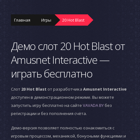
Главная
Игры
20 Hot Blast
Демо слот 20 Hot Blast от
Amusnet Interactive —
играть бесплатно
Слот
20 Hot Blast
от разработчика
Amusnet Interactive
доступен в демонстрационном режиме. Вы можете
запустить игру бесплатно на сайте
VAVADA BY
без
регистрации и без пополнения счёта.
Демо-версия позволяет полностью ознакомиться с
игровым процессом, механикой, бонусными функциями и