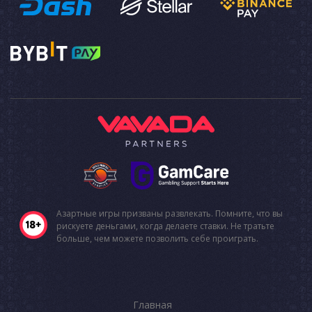
Азартные игры призваны развлекать. Помните, что вы
рискуете деньгами, когда делаете ставки. Не тратьте
больше, чем можете позволить себе проиграть.
Главная