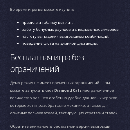
Во время игры вы можете изучить:
правила и таблицу выплат;
работу бонусных раундов и специальных символов;
частоту выпадения выигрышных комбинаций;
поведение слота на длинной дистанции.
Бесплатная игра без
ограничений
Демо-режим не имеет временных ограничений — вы
можете запускать слот
Diamond Cats
неограниченное
количество раз. Это особенно удобно для новых игроков,
которые хотят разобраться в механике, а также для
опытных пользователей, тестирующих стратегии ставок.
Обратите внимание: в бесплатной версии выигрыши