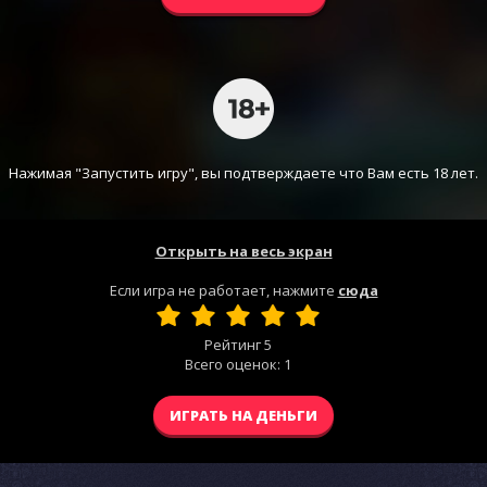
Нажимая "Запустить игру", вы подтверждаете что Вам есть 18 лет.
Открыть на весь экран
Если игра не работает, нажмите
сюда
Рейтинг
5
Всего оценок:
1
ИГРАТЬ НА ДЕНЬГИ