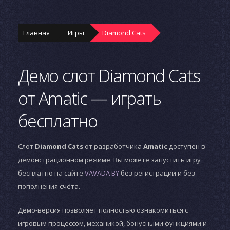
Главная
Игры
Diamond Cats
Демо слот Diamond Cats
от Amatic — играть
бесплатно
Слот
Diamond Cats
от разработчика
Amatic
доступен в
демонстрационном режиме. Вы можете запустить игру
бесплатно на сайте
VAVADA BY
без регистрации и без
пополнения счёта.
Демо-версия позволяет полностью ознакомиться с
игровым процессом, механикой, бонусными функциями и