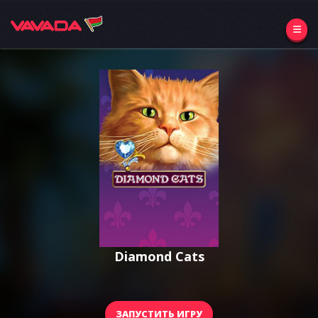
Diamond Cats
ЗАПУСТИТЬ ИГРУ