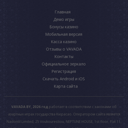
Главная
Демо игры
Бонусы казино
Мобильная версия
Касса казино
Отзывы о VAVADA
Контакты
Официальное зеркало
Регистрация
Скачать Android и iOS
Карта сайта
VAVADA BY, 2026 год
работает в соответствии с законами об
азартных играх государства Кюрасао. Оператором сайта является
Nadontil Limited, 25 Voukourestiou, NEPTUNE HOUSE, 1st floor, Flat 11,