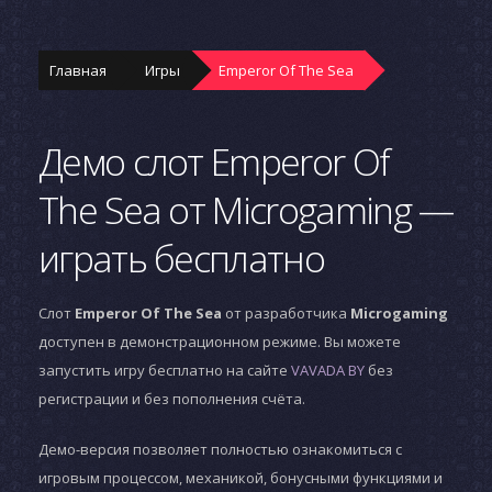
Главная
Игры
Emperor Of The Sea
Демо слот Emperor Of
The Sea от Microgaming —
играть бесплатно
Слот
Emperor Of The Sea
от разработчика
Microgaming
доступен в демонстрационном режиме. Вы можете
запустить игру бесплатно на сайте
VAVADA BY
без
регистрации и без пополнения счёта.
Демо-версия позволяет полностью ознакомиться с
игровым процессом, механикой, бонусными функциями и