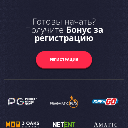
Готовы начать?
Получите
Бонус за
регистрацию
РЕГИСТРАЦИЯ