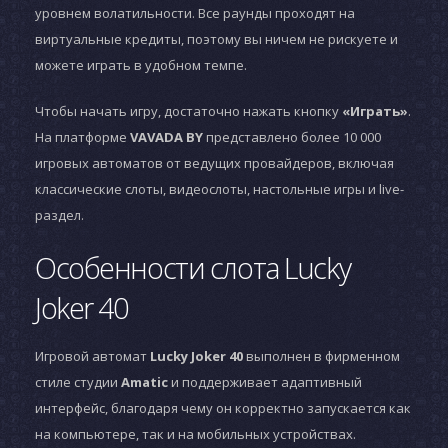
уровнем волатильности. Все раунды проходят на
виртуальные кредиты, поэтому вы ничем не рискуете и
можете играть в удобном темпе.
Чтобы начать игру, достаточно нажать кнопку
«Играть»
.
На платформе
VAVADA BY
представлено более 10 000
игровых автоматов от ведущих провайдеров, включая
классические слоты, видеослоты, настольные игры и live-
раздел.
Особенности слота Lucky
Joker 40
Игровой автомат
Lucky Joker 40
выполнен в фирменном
стиле студии
Amatic
и поддерживает адаптивный
интерфейс, благодаря чему он корректно запускается как
на компьютере, так и на мобильных устройствах.