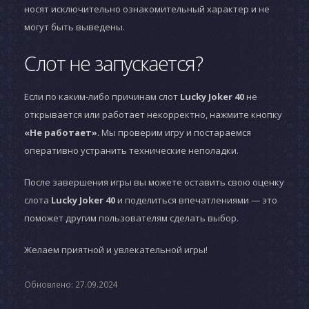
носят исключительно ознакомительный характер и не
могут быть выведены.
Слот не запускается?
Если по каким-либо причинам слот
Lucky Joker 40
не
открывается или работает некорректно, нажмите кнопку
«Не работает»
. Мы проверим игру и постараемся
оперативно устранить технические неполадки.
После завершения игры вы можете оставить свою оценку
слота
Lucky Joker 40
и поделиться впечатлениями — это
поможет другим пользователям сделать выбор.
Желаем приятной и увлекательной игры!
Обновлено:
27.09.2024