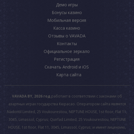
Демо игры
Бонусы казино
Мобильная версия
Касса казино
Отзывы о VAVADA
Контакты
Официальное зеркало
Регистрация
Скачать Android и iOS
Карта сайта
VAVADA BY, 2026 год
работает в соответствии с законами об
азартных играх государства Кюрасао. Оператором сайта является
Nadontil Limited, 25 Voukourestiou, NEPTUNE HOUSE, 1st floor, Flat 11,
3045, Limassol, Cyprus; Quirfad Limited, 25 Voukourestiou, NEPTUNE
HOUSE, 1st floor, Flat 11, 3045, Limassol, Cyprus; и имеет лицензию,