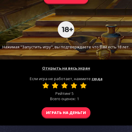
Нажимая "Запустить игру", вы подтверждаете что Вам есть 18 лет.
Открыть на весь экран
Если игра не работает, нажмите
сюда
Рейтинг
5
Всего оценок:
1
ИГРАТЬ НА ДЕНЬГИ