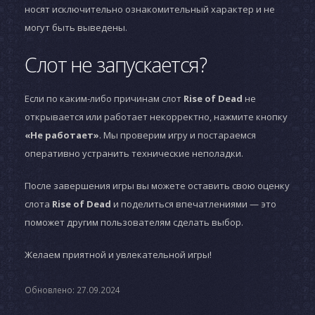
носят исключительно ознакомительный характер и не
могут быть выведены.
Слот не запускается?
Если по каким-либо причинам слот
Rise of Dead
не
открывается или работает некорректно, нажмите кнопку
«Не работает»
. Мы проверим игру и постараемся
оперативно устранить технические неполадки.
После завершения игры вы можете оставить свою оценку
слота
Rise of Dead
и поделиться впечатлениями — это
поможет другим пользователям сделать выбор.
Желаем приятной и увлекательной игры!
Обновлено:
27.09.2024