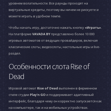
уровнем волатильности. Все раунды проходят на
виртуальные кредиты, поэтому вы ничем не рискуете и
можете играть в удобном темпе.
Чтобы начать игру, достаточно нажать кнопку
«Играть»
.
На платформе
VAVADA BY
представлено более 10 000
игровых автоматов от ведущих провайдеров, включая
классические слоты, видеослоты, настольные игры и live-
раздел.
Особенности слота Rise of
Dead
Игровой автомат
Rise of Dead
выполнен в фирменном
стиле студии
Play'n GO
и поддерживает адаптивный
интерфейс, благодаря чему он корректно запускается как
на компьютере, так и на мобильных устройствах.