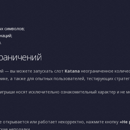
ых символов;
наций;
.
граничений
ий — вы можете запускать слот
Katana
неограниченное количес
нике, а также для опытных пользователей, тестирующих стратег
ыигрыши носят исключительно ознакомительный характер и не м
е открывается или работает некорректно, нажмите кнопку
«Не 
кие неполадки.