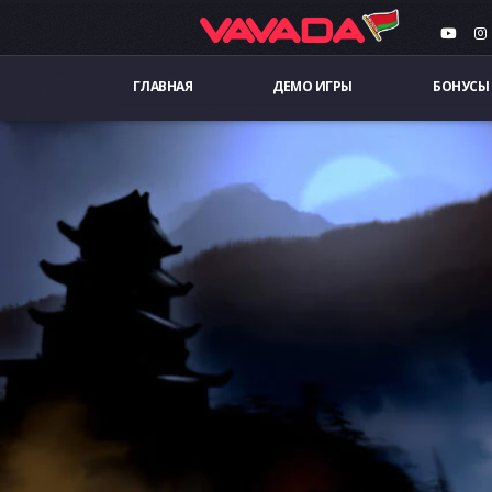
ГЛАВНАЯ
ДЕМО ИГРЫ
БОНУСЫ