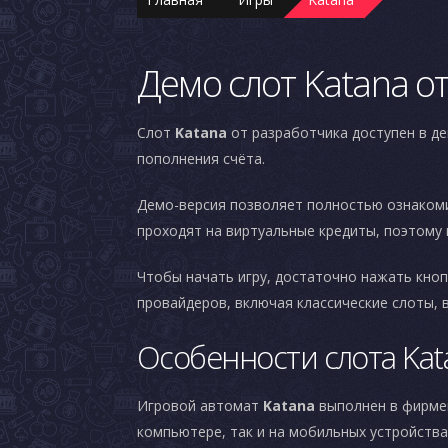
Демо слот Katana о
Слот
Katana
от разработчика
доступен в д
пополнения счёта.
Демо-версия позволяет полностью ознакоми
проходят на виртуальные кредиты, поэтому 
Чтобы начать игру, достаточно нажать кно
провайдеров, включая классические слоты, в
Особенности слота Kat
Игровой автомат
Katana
выполнен в фирме
компьютере, так и на мобильных устройства