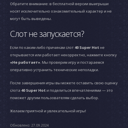
Обратите внимание: в бесплатной версии выигрыши
носят исключительно ознакомительный характер и не
могут быть выведены.
Слот не запускается?
Если по каким-либо причинам слот
40 Super Hot
не
открывается или работает некорректно, нажмите кнопку
«Не работает»
. Мы проверим игру и постараемся
оперативно устранить технические неполадки.
После завершения игры вы можете оставить свою оценку
слота
40 Super Hot
и поделиться впечатлениями — это
поможет другим пользователям сделать выбор.
Желаем приятной и увлекательной игры!
Обновлено:
27.09.2024