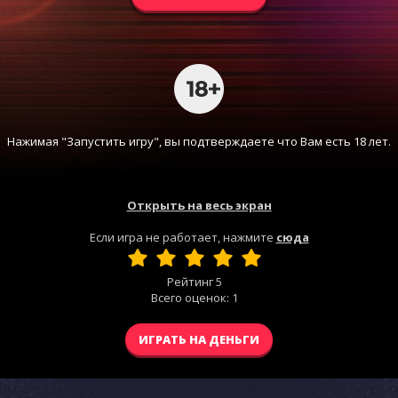
Нажимая "Запустить игру", вы подтверждаете что Вам есть 18 лет.
Открыть на весь экран
Если игра не работает, нажмите
сюда
Рейтинг
5
Всего оценок:
1
ИГРАТЬ НА ДЕНЬГИ