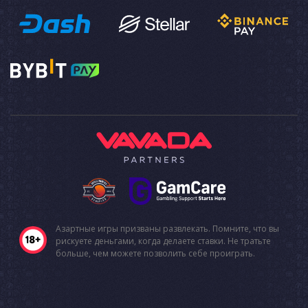
Азартные игры призваны развлекать. Помните, что вы
рискуете деньгами, когда делаете ставки. Не тратьте
больше, чем можете позволить себе проиграть.