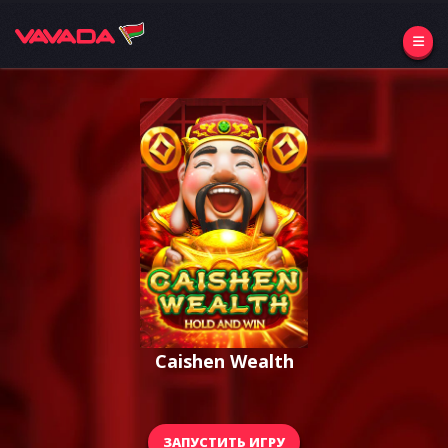
Caishen Wealth
ЗАПУСТИТЬ ИГРУ