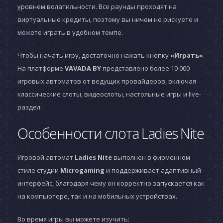
уровнем волатильности. Все раунды проходят на
виртуальные кредиты, поэтому вы ничем не рискуете и
можете играть в удобном темпе.
Чтобы начать игру, достаточно нажать кнопку
«Играть»
.
На платформе
VAVADA BY
представлено более 10 000
игровых автоматов от ведущих провайдеров, включая
классические слоты, видеослоты, настольные игры и live-
раздел.
Особенности слота Ladies Nite
Игровой автомат
Ladies Nite
выполнен в фирменном
стиле студии
Microgaming
и поддерживает адаптивный
интерфейс, благодаря чему он корректно запускается как
на компьютере, так и на мобильных устройствах.
Во время игры вы можете изучить: