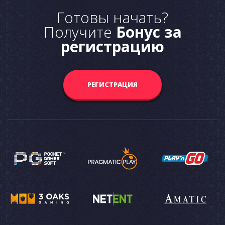
Готовы начать?
Получите
Бонус за
регистрацию
РЕГИСТРАЦИЯ