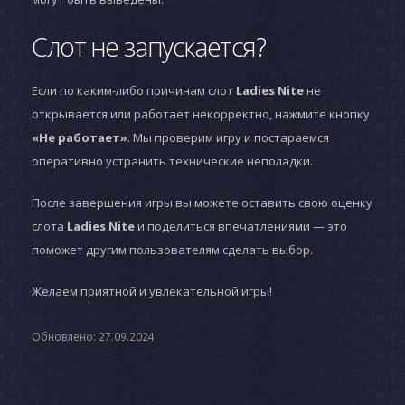
Слот не запускается?
Если по каким-либо причинам слот
Ladies Nite
не
открывается или работает некорректно, нажмите кнопку
«Не работает»
. Мы проверим игру и постараемся
оперативно устранить технические неполадки.
После завершения игры вы можете оставить свою оценку
слота
Ladies Nite
и поделиться впечатлениями — это
поможет другим пользователям сделать выбор.
Желаем приятной и увлекательной игры!
Обновлено:
27.09.2024