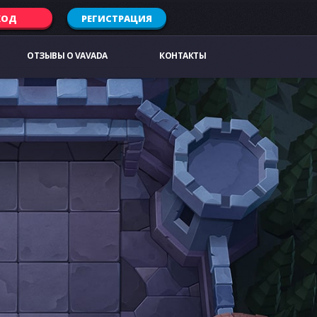
ХОД
РЕГИСТРАЦИЯ
ОТЗЫВЫ О VAVADA
КОНТАКТЫ