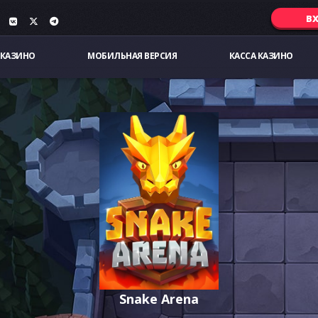
В
 КАЗИНО
МОБИЛЬНАЯ ВЕРСИЯ
КАССА КАЗИНО
Snake Arena