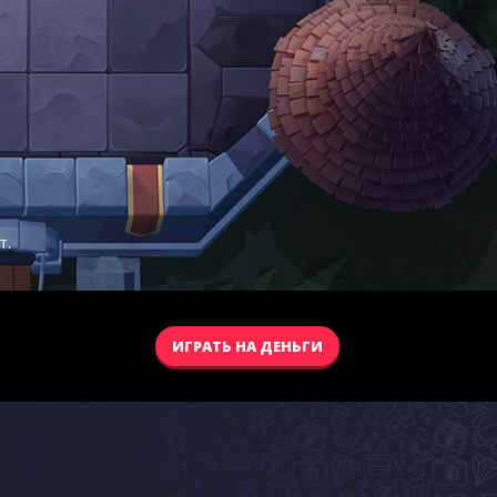
т.
ИГРАТЬ НА ДЕНЬГИ