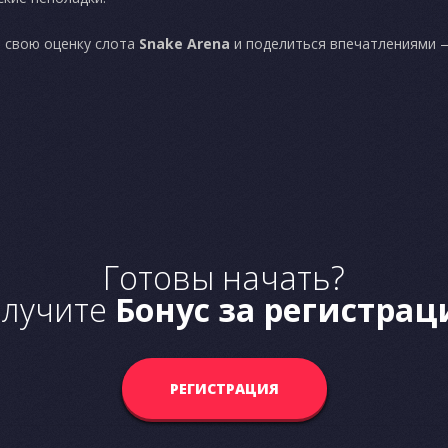
 свою оценку слота
Snake Arena
и поделиться впечатлениями 
Готовы начать?
лучите
Бонус за регистра
РЕГИСТРАЦИЯ