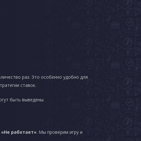
личество раз. Это особенно удобно для
тратегии ставок.
огут быть выведены.
у
«Не работает»
. Мы проверим игру и