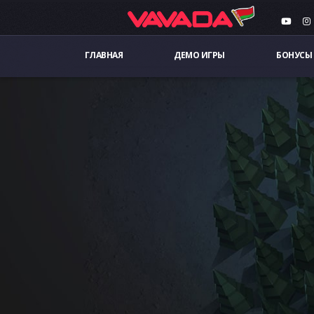
ГЛАВНАЯ
ДЕМО ИГРЫ
БОНУСЫ