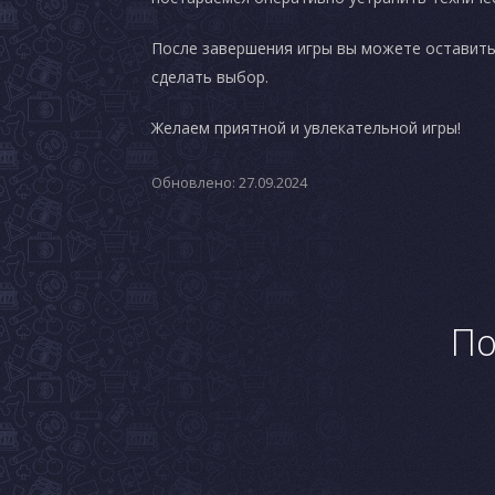
После завершения игры вы можете оставить
сделать выбор.
Желаем приятной и увлекательной игры!
Обновлено:
27.09.2024
По