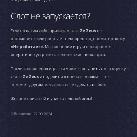
Слот не запускается?
Если по каким-либо причинам слот
Ze Zeus
не
открывается или работает некорректно, нажмите кнопку
«Не работает»
. Мы проверим игру и постараемся
оперативно устранить технические неполадки.
После завершения игры вы можете оставить свою оценку
слота
Ze Zeus
и поделиться впечатлениями — это
поможет другим пользователям сделать выбор.
Желаем приятной и увлекательной игры!
Обновлено:
27.09.2024