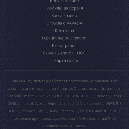
Бонусы казино
Мобильная версия
Касса казино
Отзывы о VAVADA
Контакты
Официальное зеркало
Регистрация
Скачать Android и iOS
Карта сайта
VAVADA BY, 2026 год
работает в соответствии с законами об
азартных играх государства Кюрасао. Оператором сайта является
Nadontil Limited, 25 Voukourestiou, NEPTUNE HOUSE, 1st floor, Flat 11,
3045, Limassol, Cyprus; Quirfad Limited, 25 Voukourestiou, NEPTUNE
HOUSE, 1st floor, Flat 11, 3045, Limassol, Cyprus; и имеет лицензию,
полностью принадлежащую Overcan N.V. Heelsumstraat 51, E-
Commerce Park, Curacao.